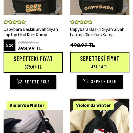
SEPETE EKLE
SEPETE EKLE
Capybara Baskılı Siyah Siyah
Capybara Baskılı Siyah Siyah
Laptop Okul Kurs Kamp
Laptop Okul Kurs Kamp
Seyehat Gezi Günlük Kullanım
Seyehat Gezi Günlük Kullanım
498,99 TL
498,99 TL
Sırt Çantası
Sırt Çantası
%20
398,99 TL
SEPETTEKI FIYAT
SEPETTEKI FIYAT
474,04 TL
379,04 TL
SEPETE EKLE
SEPETE EKLE