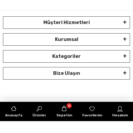
Müşteri Hizmetleri
Kurumsal
Kategoriler
Bize Ulaşın
0
Anasayfa
Ürünler
Sepetim
Favorilerim
Hesabım
Tüm bilgileriniz 256bit SSL Sertifikası ile korunmaktadır.
© 2022
Tüm Hakları Saklıdır