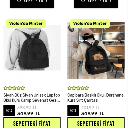
SEPETE EKLE
SEPETE EKLE
SEPETE EKLE
SEPETE EKLE
Siyah Düz Siyah Unisex Laptop
Capibara Baskılı Okul, Dershane,
Okul Kurs Kamp Seyehat Gezi
Kurs Sırt Çantası
Günlük Kullanım Sırt Çantası
398,99 TL
401,99 TL
%12
%13
349,99 TL
349,99 TL
SEPETTEKI FIYAT
SEPETTEKI FIYAT