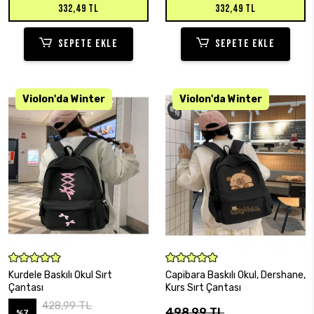
332,49 TL
332,49 TL
SEPETE EKLE
SEPETE EKLE
SEPETE EKLE
SEPETE EKLE
Kurdele Baskılı Okul Sırt
Capibara Baskılı Okul, Dershane,
Çantası
Kurs Sırt Çantası
428,99 TL
498,99 TL
%7