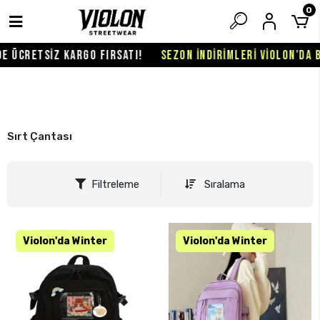
0
ETSİZ KARGO FIRSATI!
SEZON İNDİRİMLERİ VİOLON'DA BAŞLAD
Sırt Çantası
Filtreleme
Sıralama