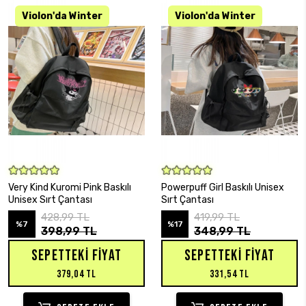
SEPETE EKLE
SEPETE EKLE
Very Kind Kuromi Pink Baskılı
Powerpuff Girl Baskılı Unisex
Unisex Sırt Çantası
Sırt Çantası
428,99 TL
419,99 TL
%7
%17
398,99 TL
348,99 TL
SEPETTEKI FIYAT
SEPETTEKI FIYAT
379,04 TL
331,54 TL