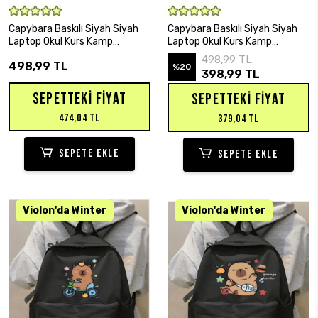
SEPETE EKLE
SEPETE EKLE
Capybara Baskılı Siyah Siyah
Capybara Baskılı Siyah Siyah
Laptop Okul Kurs Kamp
Laptop Okul Kurs Kamp
Seyehat Gezi Günlük Kullanım
Seyehat Gezi Günlük Kullanım
498,99 TL
498,99 TL
Sırt Çantası
Sırt Çantası
%20
398,99 TL
SEPETTEKI FIYAT
SEPETTEKI FIYAT
474,04 TL
379,04 TL
SEPETE EKLE
SEPETE EKLE