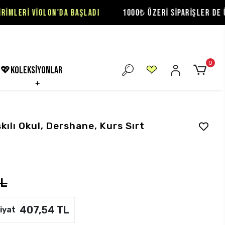
LON'DA BAŞLADI
1000₺ ÜZERİ SİPARİŞLER DE ÜCRETSİZ KA
0
💖koleksiyonlar
kılı Okul, Dershane, Kurs Sırt
TL
407,54 TL
iyat