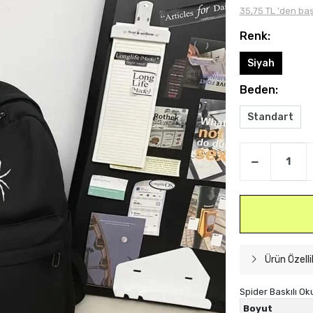
35,75 TL 'den baş
Renk:
Siyah
Beden:
Standart
Ürün Özelli
Spider Baskılı Ok
Boyut