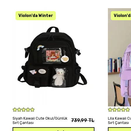
SEPETE EKLE
Siyah Kawaii Cute Okul/Günlük
Lila Kawaii 
739,99 TL
Sırt Çantası
Sırt Çantası