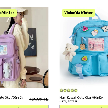
SEPETE EKLE
SEPETE EKLE
Cute Okul/Günlük
Mavi Kawaii Cute Okul/Günlük
739,99 TL
Sırt Çantası