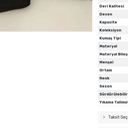
Deri Kalitesi
Desen
Kapasite
Koleksiyon
Kumaş Tipi
Materyal
Materyal Bileş
Menşei
Ortam
Renk
Sezon
Sürdürülebilir
Yıkama Talima
Taksit Seç