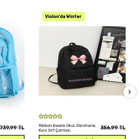
SEPETE EKLE
Ribbon Baskılı Okul, Dershane,
739,99 TL
356,99 TL
Kurs Sırt Çantası