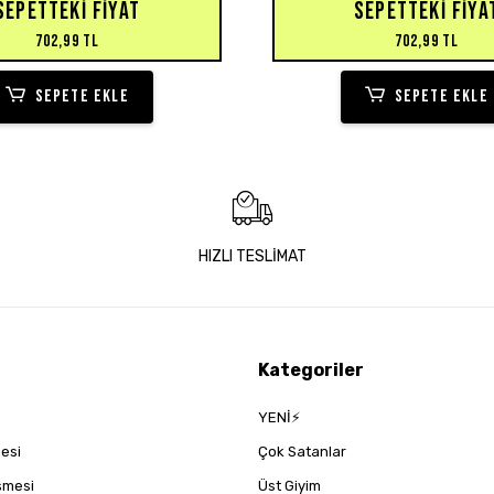
SEPETTEKI FIYAT
SEPETTEKI FIYA
702,99 TL
702,99 TL
SEPETE EKLE
SEPETE EKLE
HIZLI TESLİMAT
Kategoriler
YENİ⚡
mesi
Çok Satanlar
eşmesi
Üst Giyim