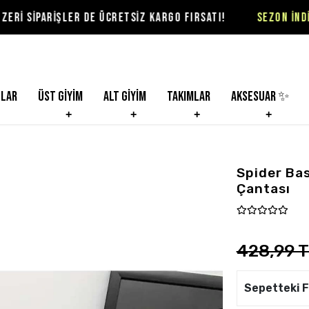
ŞLER DE ÜCRETSİZ KARGO FIRSATI!
SEZON İNDİRİMLERİ VİO
nlar
Üst Giyim
Alt Giyim
Takımlar
Aksesuar ✨
Spider Bas
Çantası
428,99 
Sepetteki F