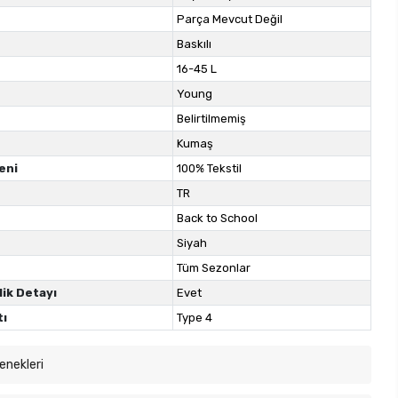
Parça Mevcut Değil
Baskılı
16-45 L
Young
Belirtilmemiş
Kumaş
eni
100% Tekstil
TR
Back to School
Siyah
Tüm Sezonlar
lik Detayı
Evet
tı
Type 4
enekleri