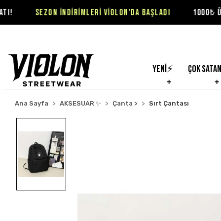
ZON İNDİRİMLERİ VİOLON'DA BAŞLADI
1000₺ ÜZERİ SİPARİ
Yeni⚡
Çok Sata
Ana Sayfa
AKSESUAR ✨
Çanta >
Sırt Çantası