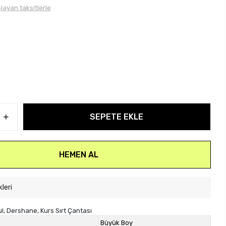
layan taksitlerle
SEPETE EKLE
HEMEN AL
kleri
ul, Dershane, Kurs Sırt Çantası
Büyük Boy