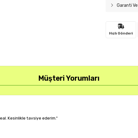
Garanti Ve
Hızlı Gönderi
Müşteri Yorumları
ağlıyor, çok memnun kaldım."