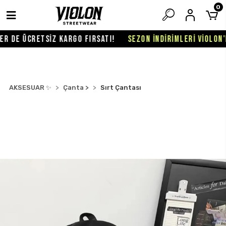
0
 DE ÜCRETSİZ KARGO FIRSATI!
SEZON İNDİRİMLERİ VİOLON'DA
AKSESUAR ✨
Çanta >
Sırt Çantası