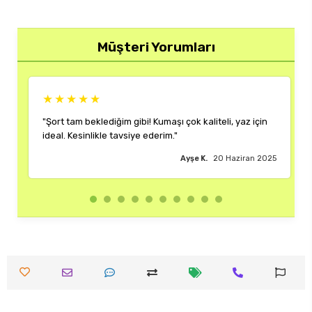
Müşteri Yorumları
★★
★★★★★
beklediğim gibi! Kumaşı çok kaliteli, yaz için
"Rengi ve kalıbı ha
inlikle tavsiye ederim."
çok memnun kaldım
Ayşe K.
20 Haziran 2025