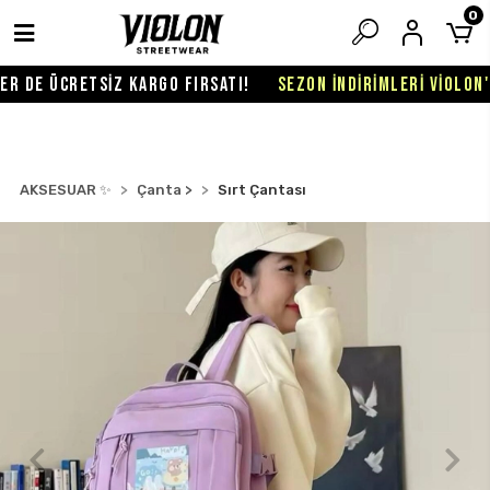
0
R DE ÜCRETSİZ KARGO FIRSATI!
SEZON İNDİRİMLERİ VİOLON'D
AKSESUAR ✨
Çanta >
Sırt Çantası