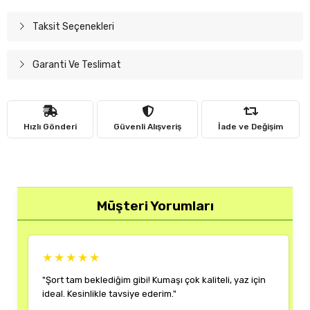
Taksit Seçenekleri
Garanti Ve Teslimat
Hızlı Gönderi
Güvenli Alışveriş
İade ve Değişim
Müşteri Yorumları
★★★★★
★★
"Şort tam beklediğim gibi! Kumaşı çok kaliteli, yaz için
"Rengi 
ideal. Kesinlikle tavsiye ederim."
çok mem