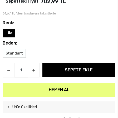
702,99 TL
Sepetteki Fiyat
61,67 TL 'den başlayan taksitlerle
Renk:
Lila
Beden:
Standart
SEPETE EKLE
HEMEN AL
Ürün Özellikleri