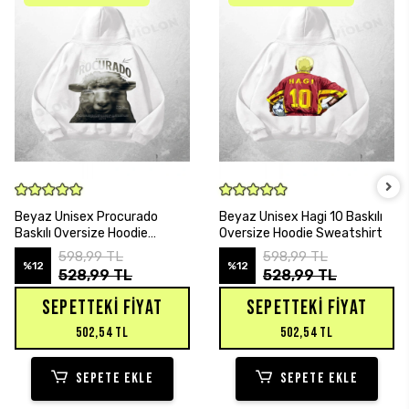
SEPETE EKLE
SEPETE EKLE
Beyaz Unisex Procurado
Beyaz Unisex Hagi 10 Baskılı
Baskılı Oversize Hoodie
Oversize Hoodie Sweatshirt
Sweatshirt
598,99 TL
598,99 TL
%12
%12
528,99 TL
528,99 TL
SEPETTEKI FIYAT
SEPETTEKI FIYAT
502,54 TL
502,54 TL
SEPETE EKLE
SEPETE EKLE