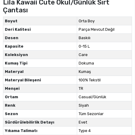
Lila Kawaii Cute Okul/Günlük Sırt
Çantası
Boyut
Orta Boy
Deri Kalitesi
Parça Mevcut Değil
Desen
Baskılı
Kapasite
0-15 L
Koleksiyon
Care
Kumaş Tipi
Dokuma
Materyal
Kumaş
Materyal Bileşeni
100% Tekstil
Menşei
TR
Ortam
Casual/Günlük
Renk
Siyah
Sezon
Tüm Sezonlar
Sürdürülebilirlik Detayı
Evet
Yıkama Talimatı
Type 4