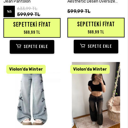
Jean Pantolon
Aesthetic Desen Oversize
Baggy Jean
633,99 TL
599,99 TL
%5
599,99 TL
SEPETTEKI FIYAT
SEPETTEKI FIYAT
569,99 TL
569,99 TL
SEPETE EKLE
SEPETE EKLE