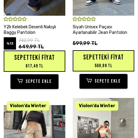
SEPETE EKLE
SEPETE EKLE
Y2k Kelebek Desenli Nakışlı
Siyah Unisex Paçası
Baggy Pantolon
Ayarlanabilir Jean Pantolon
742,99 TL
599,99 TL
%13
649,99 TL
SEPETTEKI FIYAT
SEPETTEKI FIYAT
569,99 TL
617,49 TL
SEPETE EKLE
SEPETE EKLE