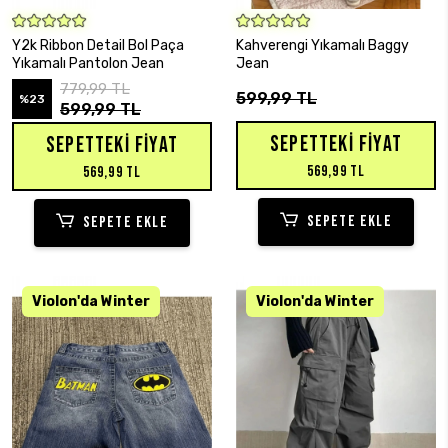
SEPETE EKLE
SEPETE EKLE
Y2k Ribbon Detail Bol Paça
Kahverengi Yıkamalı Baggy
Yıkamalı Pantolon Jean
Jean
779,99 TL
599,99 TL
%23
599,99 TL
SEPETTEKI FIYAT
SEPETTEKI FIYAT
569,99 TL
569,99 TL
SEPETE EKLE
SEPETE EKLE