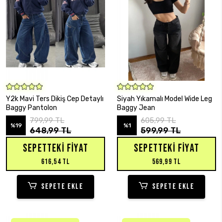
SEPETE EKLE
SEPETE EKLE
Y2k Mavi Ters Dikiş Cep Detaylı
Siyah Yıkamalı Model Wide Leg
Baggy Pantolon
Baggy Jean
799,99 TL
605,99 TL
%19
%1
648,99 TL
599,99 TL
SEPETTEKI FIYAT
SEPETTEKI FIYAT
616,54 TL
569,99 TL
SEPETE EKLE
SEPETE EKLE