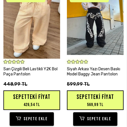
SEPETE EKLE
SEPETE EKLE
Sarı Çizgili Beli Lastikli Y2K Bol
Siyah Arkası Yazı Desen Baskı
Paça Pantolon
Model Baggy Jean Pantolon
448,99 TL
599,99 TL
SEPETTEKI FIYAT
SEPETTEKI FIYAT
426,54 TL
569,99 TL
SEPETE EKLE
SEPETE EKLE