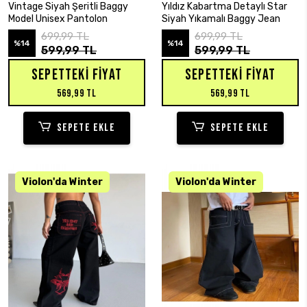
SEPETE EKLE
SEPETE EKLE
Vintage Siyah Şeritli Baggy
Yıldız Kabartma Detaylı Star
Model Unisex Pantolon
Siyah Yıkamalı Baggy Jean
699,99 TL
699,99 TL
%14
%14
599,99 TL
599,99 TL
SEPETTEKI FIYAT
SEPETTEKI FIYAT
569,99 TL
569,99 TL
SEPETE EKLE
SEPETE EKLE