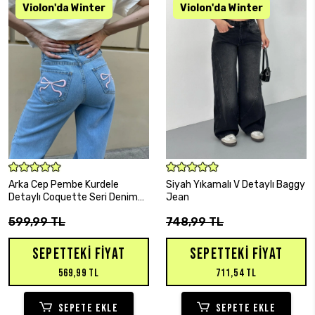
SEPETE EKLE
SEPETE EKLE
Arka Cep Pembe Kurdele
Siyah Yıkamalı V Detaylı Baggy
Detaylı Coquette Seri Denim
Jean
Pantolon
599,99 TL
748,99 TL
SEPETTEKI FIYAT
SEPETTEKI FIYAT
569,99 TL
711,54 TL
SEPETE EKLE
SEPETE EKLE