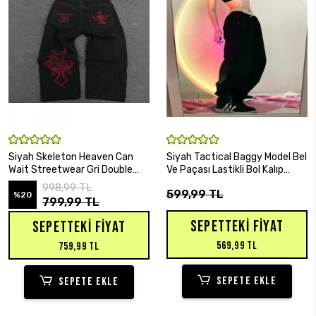
SEPETE EKLE
SEPETE EKLE
Siyah Skeleton Heaven Can
Siyah Tactical Baggy Model Bel
Wait Streetwear Gri Double
Ve Paçası Lastikli Bol Kalıp
Fire Skull Streetwear Yıkamalı
Unisex Pantolon
998,99 TL
599,99 TL
Jean Pantolon
%20
799,99 TL
SEPETTEKI FIYAT
SEPETTEKI FIYAT
569,99 TL
759,99 TL
SEPETE EKLE
SEPETE EKLE