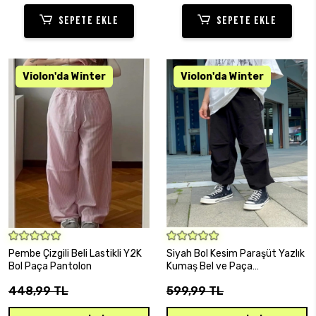
SEPETE EKLE
SEPETE EKLE
SEPETE EKLE
SEPETE EKLE
Pembe Çizgili Beli Lastikli Y2K
Siyah Bol Kesim Paraşüt Yazlık
Bol Paça Pantolon
Kumaş Bel ve Paça
Ayarlanabilir Baggy Jean
448,99 TL
599,99 TL
Unisex Pantolon