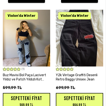
(1)
SEPETE EKLE
SEPETE EKLE
Buz Mavisi Bol Paça Lacivert
Y2k Vintage Graffiti Desenli
Yıldız ve Patch Yıldızlı Kot
Retro Baggy Unisex Jean
Pantolon
599,99 TL
699,99 TL
SEPETTEKI FIYAT
SEPETTEKI FIYAT
569,99 TL
664,99 TL