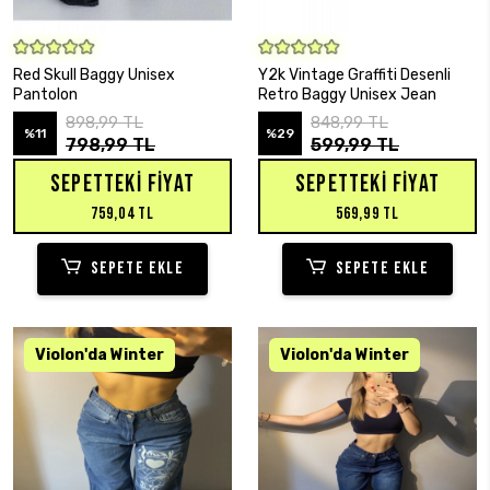
SEPETE EKLE
SEPETE EKLE
Red Skull Baggy Unisex
Y2k Vintage Graffiti Desenli
Pantolon
Retro Baggy Unisex Jean
898,99 TL
848,99 TL
%11
%29
798,99 TL
599,99 TL
SEPETTEKI FIYAT
SEPETTEKI FIYAT
759,04 TL
569,99 TL
SEPETE EKLE
SEPETE EKLE