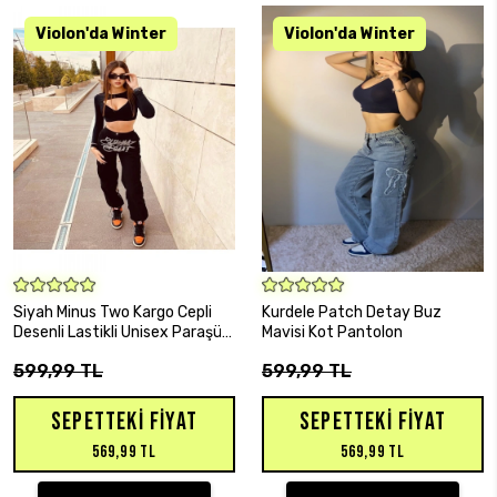
SEPETE EKLE
SEPETE EKLE
Siyah Minus Two Kargo Cepli
Kurdele Patch Detay Buz
Desenli Lastikli Unisex Paraşüt
Mavisi Kot Pantolon
Pantolon
599,99 TL
599,99 TL
SEPETTEKI FIYAT
SEPETTEKI FIYAT
569,99 TL
569,99 TL