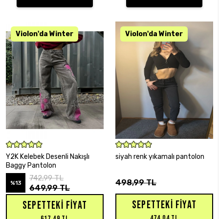
SEPETE EKLE
SEPETE EKLE
Y2K Kelebek Desenli Nakışlı
siyah renk yıkamalı pantolon
Baggy Pantolon
742,99 TL
498,99 TL
%13
649,99 TL
SEPETTEKI FIYAT
SEPETTEKI FIYAT
474,04 TL
617,49 TL