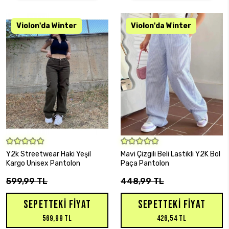
SEPETE EKLE
SEPETE EKLE
Y2k Streetwear Haki Yeşil
Mavi Çizgili Beli Lastikli Y2K Bol
Kargo Unisex Pantolon
Paça Pantolon
599,99 TL
448,99 TL
SEPETTEKI FIYAT
SEPETTEKI FIYAT
569,99 TL
426,54 TL