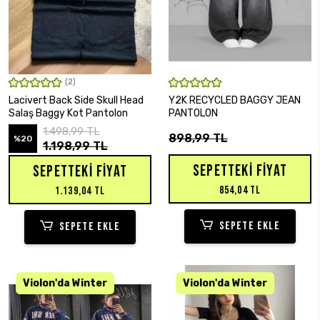
(2)
SEPETE EKLE
SEPETE EKLE
Lacivert Back Side Skull Head
Y2K RECYCLED BAGGY JEAN
Salaş Baggy Kot Pantolon
PANTOLON
1.498,99 TL
898,99 TL
%20
1.198,99 TL
SEPETTEKI FIYAT
SEPETTEKI FIYAT
854,04 TL
1.139,04 TL
SEPETE EKLE
SEPETE EKLE