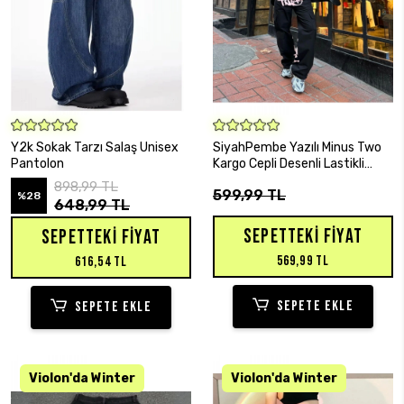
SEPETE EKLE
SEPETE EKLE
Y2k Sokak Tarzı Salaş Unisex
SiyahPembe Yazılı Minus Two
Pantolon
Kargo Cepli Desenli Lastikli
Unisex Paraşüt Pantolon
898,99 TL
599,99 TL
%28
648,99 TL
SEPETTEKI FIYAT
SEPETTEKI FIYAT
569,99 TL
616,54 TL
SEPETE EKLE
SEPETE EKLE