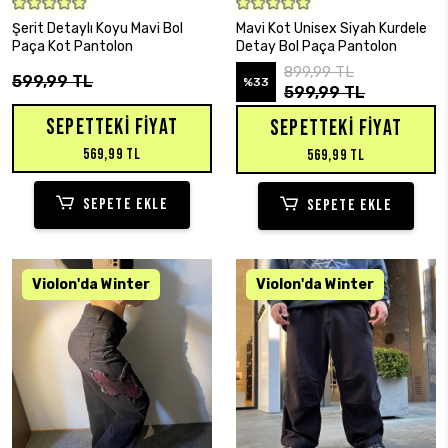
SEPETE EKLE
SEPETE EKLE
Şerit Detaylı Koyu Mavi Bol
Mavi Kot Unisex Siyah Kurdele
Paça Kot Pantolon
Detay Bol Paça Pantolon
899,99 TL
599,99 TL
%33
599,99 TL
SEPETTEKI FIYAT
SEPETTEKI FIYAT
569,99 TL
569,99 TL
SEPETE EKLE
SEPETE EKLE