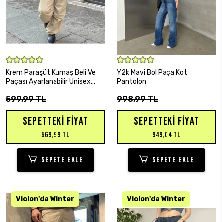
SEPETE EKLE
SEPETE EKLE
Krem Paraşüt Kumaş Beli Ve
Y2k Mavi Bol Paça Kot
Paçası Ayarlanabilir Unisex
Pantolon
Tactical Pantolon
599,99 TL
998,99 TL
SEPETTEKI FIYAT
SEPETTEKI FIYAT
569,99 TL
949,04 TL
SEPETE EKLE
SEPETE EKLE