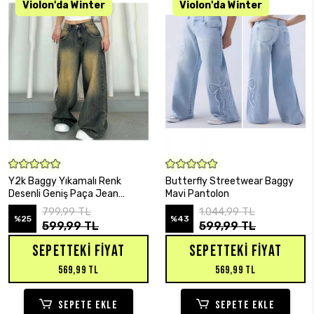
SEPETE EKLE
SEPETE EKLE
Y2k Baggy Yıkamalı Renk
Butterfly Streetwear Baggy
Desenli Geniş Paça Jean
Mavi Pantolon
Pantolon
799,99 TL
1.044,99 TL
%25
%43
599,99 TL
599,99 TL
SEPETTEKI FIYAT
SEPETTEKI FIYAT
569,99 TL
569,99 TL
SEPETE EKLE
SEPETE EKLE