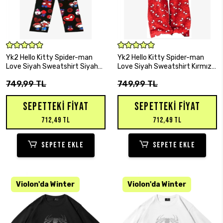
SEPETE EKLE
SEPETE EKLE
Yk2 Hello Kitty Spider-man
Yk2 Hello Kitty Spider-man
Love Siyah Sweatshirt Siyah
Love Siyah Sweatshirt Kırmızı
Eşofman Altı Alt-Üst Takım
Eşofman Altı Alt-Üst Takım
749,99 TL
749,99 TL
SEPETTEKI FIYAT
SEPETTEKI FIYAT
712,49 TL
712,49 TL
SEPETE EKLE
SEPETE EKLE