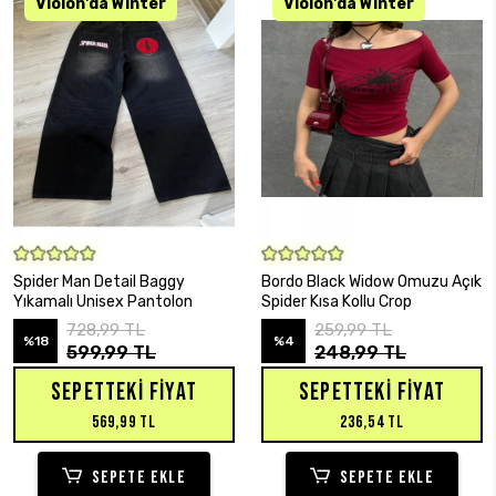
SEPETE EKLE
SEPETE EKLE
Spider Man Detail Baggy
Bordo Black Widow Omuzu Açık
Yıkamalı Unisex Pantolon
Spider Kısa Kollu Crop
728,99 TL
259,99 TL
%18
%4
599,99 TL
248,99 TL
SEPETTEKI FIYAT
SEPETTEKI FIYAT
569,99 TL
236,54 TL
SEPETE EKLE
SEPETE EKLE