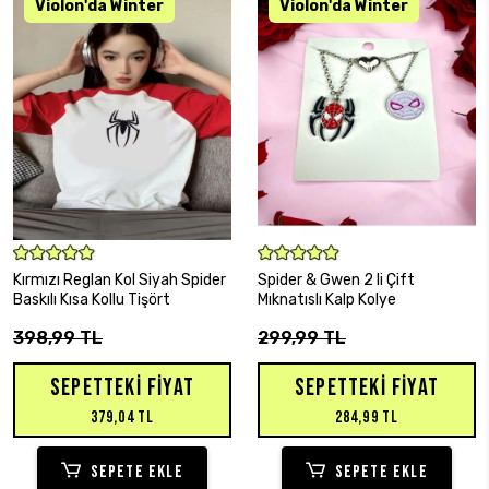
SEPETE EKLE
SEPETE EKLE
Kırmızı Reglan Kol Siyah Spider
Spider & Gwen 2 li Çift
Baskılı Kısa Kollu Tişört
Mıknatıslı Kalp Kolye
398,99 TL
299,99 TL
SEPETTEKI FIYAT
SEPETTEKI FIYAT
379,04 TL
284,99 TL
SEPETE EKLE
SEPETE EKLE