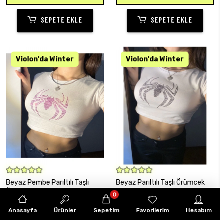
SEPETE EKLE
SEPETE EKLE
SEPETE EKLE
SEPETE EKLE
Beyaz Pembe Parıltılı Taşlı
Beyaz Parıltılı Taşlı Örümcek
Örümcek örümcek adam Kadın
örümcek adam Kadın Crop
0
Crop Body
Body
248,99 TL
248,99 TL
Anasayfa
Ürünler
Sepetim
Favorilerim
Hesabım