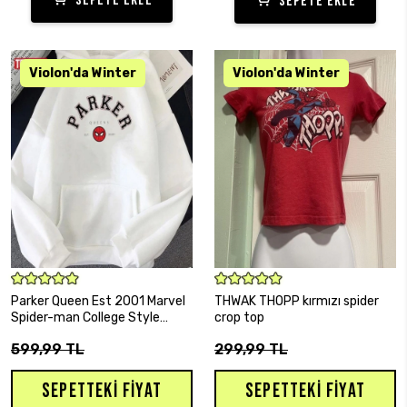
SEPETE EKLE
SEPETE EKLE
SEPETE EKLE
SEPETE EKLE
Parker Queen Est 2001 Marvel
THWAK THOPP kırmızı spider
Spider-man College Style
crop top
Unisex Sweatshirt
599,99 TL
299,99 TL
SEPETTEKI FIYAT
SEPETTEKI FIYAT