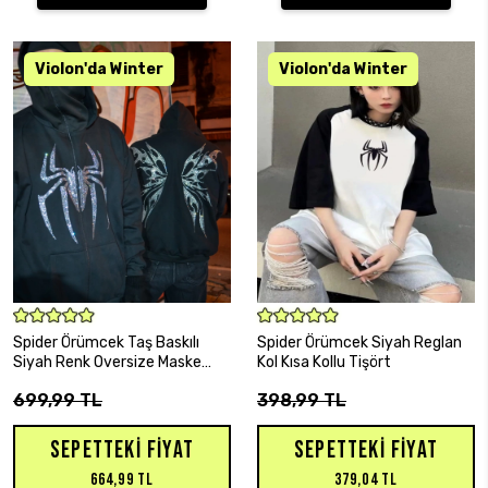
SEPETE EKLE
SEPETE EKLE
Spider Örümcek Taş Baskılı
Spider Örümcek Siyah Reglan
Siyah Renk Oversize Maske
Kol Kısa Kollu Tişört
Hırka
699,99 TL
398,99 TL
SEPETTEKI FIYAT
SEPETTEKI FIYAT
664,99 TL
379,04 TL