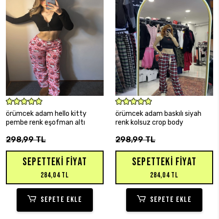
SEPETE EKLE
SEPETE EKLE
örümcek adam hello kitty
örümcek adam baskılı siyah
pembe renk eşofman altı
renk kolsuz crop body
298,99 TL
298,99 TL
SEPETTEKI FIYAT
SEPETTEKI FIYAT
284,04 TL
284,04 TL
SEPETE EKLE
SEPETE EKLE