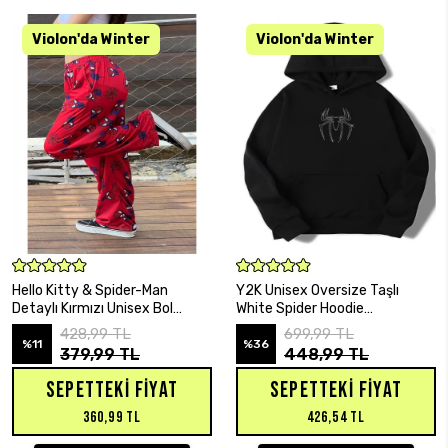
SEPETE EKLE
SEPETE EKLE
Hello Kitty & Spider-Man
Y2K Unisex Oversize Taşlı
Detaylı Kırmızı Unisex Bol
White Spider Hoodie
Eşofman Altı
Sweatshirt
428,99 TL
699,99 TL
%11
%36
379,99 TL
448,99 TL
SEPETTEKI FIYAT
SEPETTEKI FIYAT
360,99 TL
426,54 TL