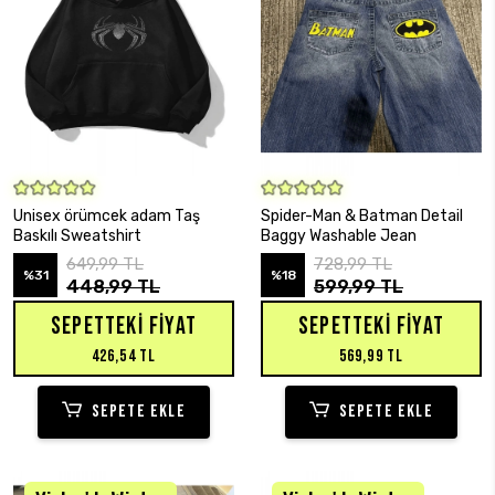
SEPETE EKLE
SEPETE EKLE
Unisex örümcek adam Taş
Spider-Man & Batman Detail
Baskılı Sweatshirt
Baggy Washable Jean
649,99 TL
728,99 TL
%31
%18
448,99 TL
599,99 TL
SEPETTEKI FIYAT
SEPETTEKI FIYAT
426,54 TL
569,99 TL
SEPETE EKLE
SEPETE EKLE