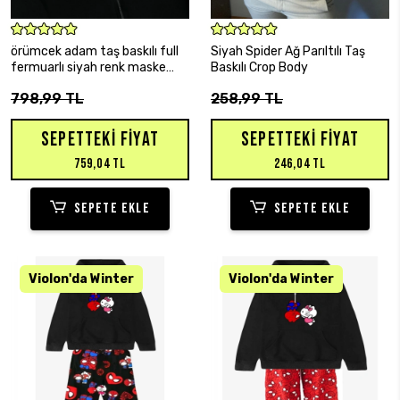
SEPETE EKLE
SEPETE EKLE
örümcek adam taş baskılı full
Siyah Spider Ağ Parıltılı Taş
fermuarlı siyah renk maske
Baskılı Crop Body
hırka
798,99 TL
258,99 TL
SEPETTEKI FIYAT
SEPETTEKI FIYAT
759,04 TL
246,04 TL
SEPETE EKLE
SEPETE EKLE