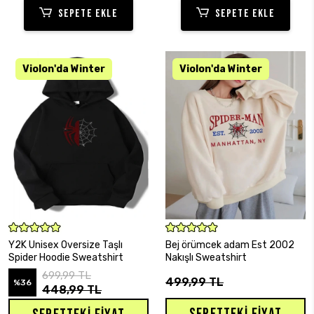
SEPETE EKLE
SEPETE EKLE
SEPETE EKLE
SEPETE EKLE
Y2K Unisex Oversize Taşlı
Bej örümcek adam Est 2002
Spider Hoodie Sweatshirt
Nakışlı Sweatshirt
699,99 TL
499,99 TL
%36
448,99 TL