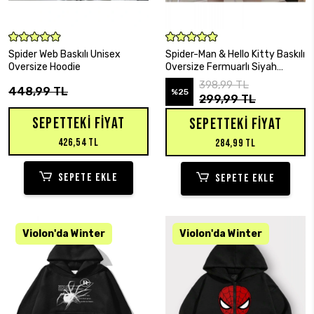
SEPETE EKLE
SEPETE EKLE
Spider Web Baskılı Unisex
Spider-Man & Hello Kitty Baskılı
Oversize Hoodie
Oversize Fermuarlı Siyah
Unisex Kapüşonlu Hırka
398,99 TL
448,99 TL
%25
299,99 TL
SEPETTEKI FIYAT
SEPETTEKI FIYAT
426,54 TL
284,99 TL
SEPETE EKLE
SEPETE EKLE