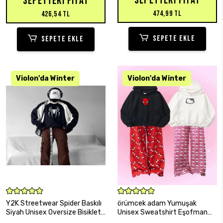
SEPETTEKI FIYAT
SEPETTEKI FIYAT
474,99 TL
426,54 TL
SEPETE EKLE
SEPETE EKLE
SEPETE EKLE
SEPETE EKLE
Y2K Streetwear Spider Baskılı
örümcek adam Yumuşak
Siyah Unisex Oversize Bisiklet
Unisex Sweatshirt Eşofman
Yaka Sweatshirt
Altı Alt Üst Takım