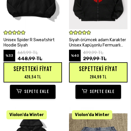
SEPETE EKLE
SEPETE EKLE
Unisex Spider R Sweatshirt
Siyah örümcek adam Karakter
Hoodie Siyah
Unisex Kapüşonlu Fermuarlı
Hırka
669,99 TL
499,99 TL
%33
%40
448,99 TL
299,99 TL
SEPETTEKI FIYAT
SEPETTEKI FIYAT
426,54 TL
284,99 TL
SEPETE EKLE
SEPETE EKLE