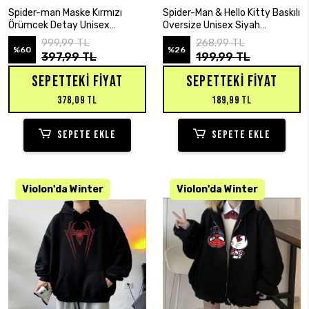
SEPETE EKLE
SEPETE EKLE
Spider-man Maske Kırmızı
Spider-Man & Hello Kitty Baskılı
Örümcek Detay Unisex
Oversize Unisex Siyah
Oversize Hırka
Eşofman Altı
999,99 TL
268,99 TL
%60
%26
397,99 TL
199,99 TL
SEPETTEKI FIYAT
SEPETTEKI FIYAT
378,09 TL
189,99 TL
SEPETE EKLE
SEPETE EKLE