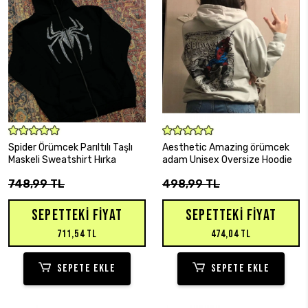
SEPETE EKLE
SEPETE EKLE
Spider Örümcek Parıltılı Taşlı
Aesthetic Amazing örümcek
Maskeli Sweatshirt Hırka
adam Unisex Oversize Hoodie
748,99 TL
498,99 TL
SEPETTEKI FIYAT
SEPETTEKI FIYAT
711,54 TL
474,04 TL
SEPETE EKLE
SEPETE EKLE