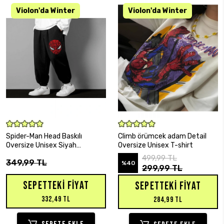
SEPETE EKLE
SEPETE EKLE
Spider-Man Head Baskılı
Climb örümcek adam Detail
Oversize Unisex Siyah
Oversize Unisex T-shirt
Eşofman Altı
499,99 TL
349,99 TL
%40
299,99 TL
SEPETTEKI FIYAT
SEPETTEKI FIYAT
332,49 TL
284,99 TL