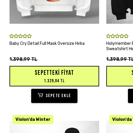
SEPETE EKLE
Baby Cry Detail Full Mask Oversize Hırka
Holymember B
Sweatshirt Hı
1.398,99 TL
1.398,99 T
SEPETTEKI FIYAT
1.329,04 TL
SEPETE EKLE