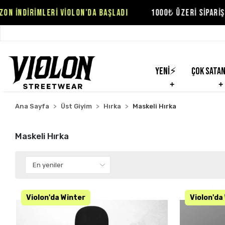
ON'DA BAŞLADI
1000₺ ÜZERİ SİPARİŞLER DE ÜCRETSİZ KAR
Yeni⚡
Çok Sata
Ana Sayfa
Üst Giyim
Hırka
Maskeli Hırka
Maskeli Hırka