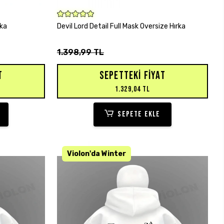
SEPETE EKLE
rka
Devil Lord Detail Full Mask Oversize Hırka
1.398,99 TL
T
SEPETTEKI FIYAT
1.329,04 TL
SEPETE EKLE