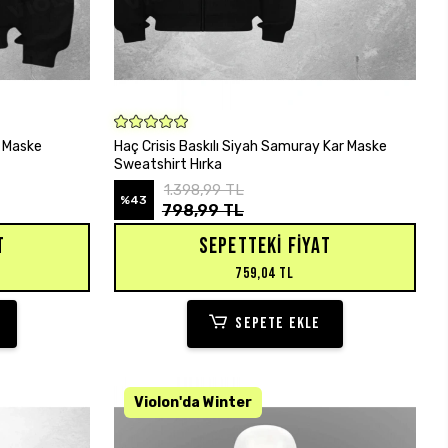
SEPETE EKLE
r Maske
Haç Crisis Baskılı Siyah Samuray Kar Maske
Sweatshirt Hırka
1.398,99 TL
%43
798,99 TL
T
SEPETTEKI FIYAT
759,04 TL
SEPETE EKLE
KARGO BEDAVA