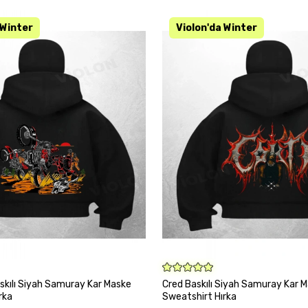
VA
KARGO BEDAVA
SEPETE EKLE
SEPETE EKLE
skılı Siyah Samuray Kar Maske
Cred Baskılı Siyah Samuray Kar 
rka
Sweatshirt Hırka