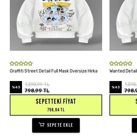
SEPETE EKLE
Graffiti Street Detail Full Mask Oversize Hırka
Wanted Detail
1.398,99 TL
1.398
%43
%43
798,99 TL
798,
SEPETTEKI FIYAT
759,04 TL
SEPETE EKLE