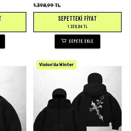
1.398,99 TL
T
SEPETTEKI FIYAT
1.329,04 TL
SEPETE EKLE