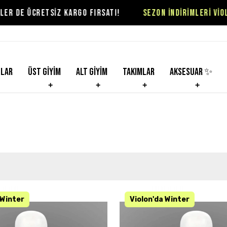
GO FIRSATI!
SEZON İNDİRİMLERİ VİOLON'DA BAŞLADI
nlar
Üst Giyim
Alt Giyim
Takımlar
Aksesuar ✨