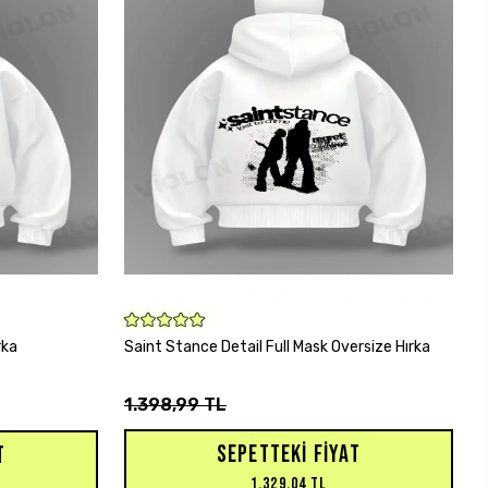
SEPETE EKLE
rka
Saint Stance Detail Full Mask Oversize Hırka
1.398,99 TL
SEPETTEKI FIYAT
T
1.329,04 TL