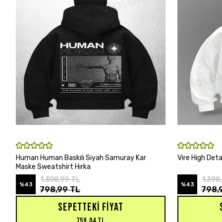
SEPETE EKLE
Human Human Baskılı Siyah Samuray Kar
Vire High Deta
Maske Sweatshirt Hırka
1.398,99 TL
1.398
%43
%43
798,99 TL
798,
SEPETTEKI FIYAT
759,04 TL