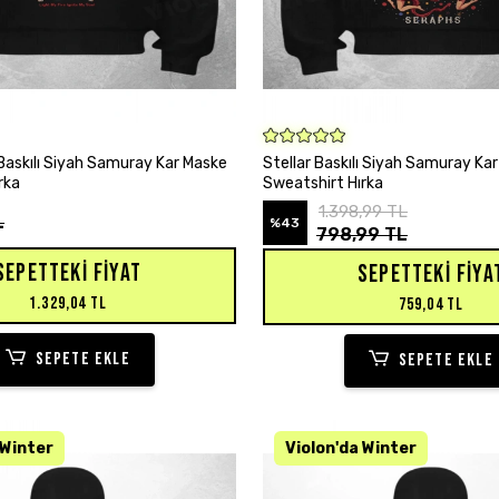
SEPETE EKLE
SEPETE EKLE
askılı Siyah Samuray Kar Maske
Stellar Baskılı Siyah Samuray Ka
rka
Sweatshirt Hırka
1.398,99 TL
L
%43
798,99 TL
SEPETTEKI FIYAT
SEPETTEKI FIYA
1.329,04 TL
759,04 TL
SEPETE EKLE
SEPETE EKLE