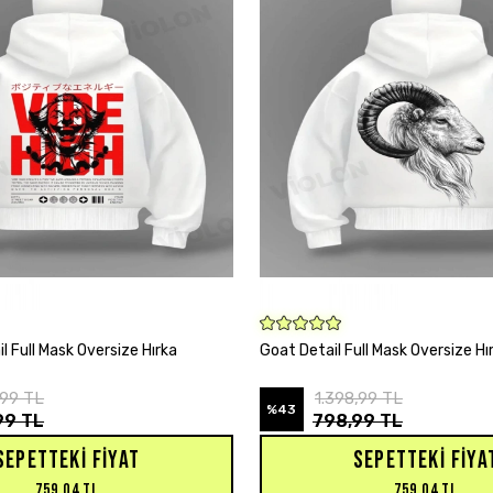
SEPETE EKLE
SEPETE EKLE
il Full Mask Oversize Hırka
Goat Detail Full Mask Oversize Hı
,99 TL
1.398,99 TL
%43
99 TL
798,99 TL
SEPETTEKI FIYAT
SEPETTEKI FIYA
759,04 TL
759,04 TL