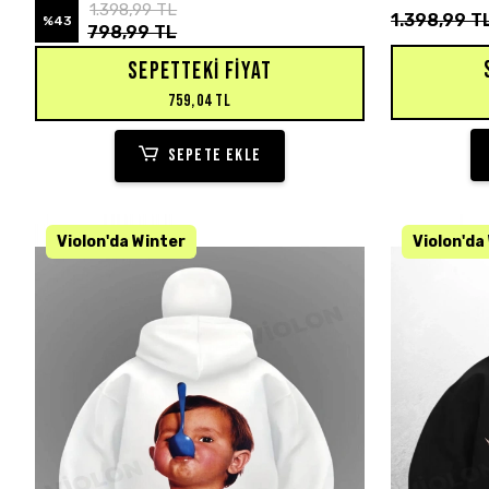
1.398,99 TL
1.398,99 T
%43
798,99 TL
SEPETTEKI FIYAT
759,04 TL
SEPETE EKLE
KARGO BEDAVA
KARGO BEDA