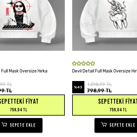
SEPETE EKLE
SEPETE EKLE
 Full Mask Oversize Hırka
Devil Detail Full Mask Oversize Hı
,99 TL
1.398,99 TL
%43
99 TL
798,99 TL
SEPETTEKI FIYAT
SEPETTEKI FIYA
759,04 TL
759,04 TL
SEPETE EKLE
SEPETE EKLE