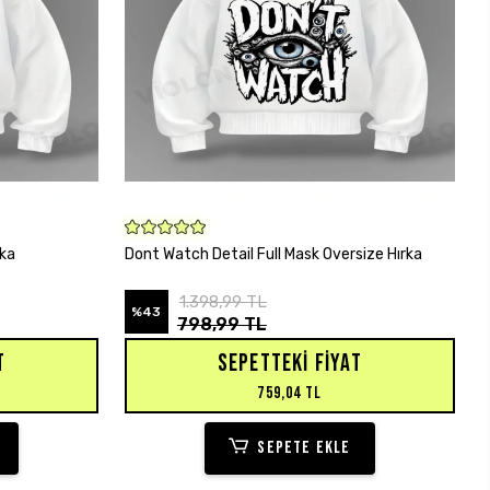
SEPETE EKLE
rka
Dont Watch Detail Full Mask Oversize Hırka
1.398,99 TL
%43
798,99 TL
T
SEPETTEKI FIYAT
759,04 TL
SEPETE EKLE