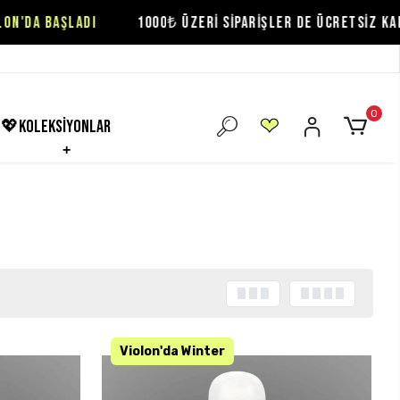
1000₺ ÜZERİ SİPARİŞLER DE ÜCRETSİZ KARGO FIRSATI!
SE
0
💖koleksiyonlar
KARGO BEDAVA