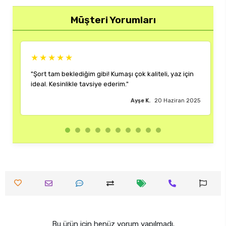
Müşteri Yorumları
★★★★★
diğim gibi! Kumaşı çok kaliteli, yaz için
"Rengi ve kalıbı harika.
le tavsiye ederim."
çok memnun kaldım."
Ayşe K.
20 Haziran 2025
Bu ürün için henüz yorum yapılmadı.