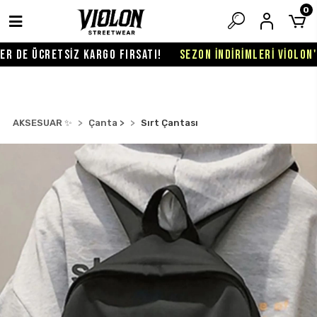
0
 DE ÜCRETSİZ KARGO FIRSATI!
SEZON İNDİRİMLERİ VİOLON'DA
AKSESUAR ✨
Çanta >
Sırt Çantası