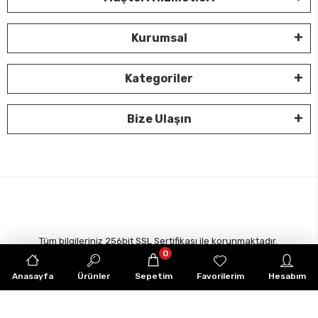
Kurumsal
Kategoriler
Bize Ulaşın
Tüm bilgileriniz 256bit SSL Sertifikası ile korunmaktadır.
0
© 2022
Tüm Hakları Saklıdır
Anasayfa
Ürünler
Sepetim
Favorilerim
Hesabım