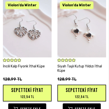
SEPETE EKLE
SEPETE EKLE
İncili Kalp Fiyonk İthal Küpe
Siyah Taşlı Kutup Yıldızı İthal
Küpe
128,99 TL
128,99 TL
SEPETTEKI FIYAT
SEPETTEKI FIYAT
122,54 TL
122,54 TL