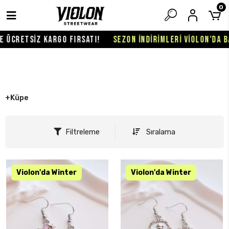
0
TSİZ KARGO FIRSATI!
SEZON İNDİRİMLERİ VİOLON'DA BAŞLADI
+Küpe
Filtreleme
Sıralama