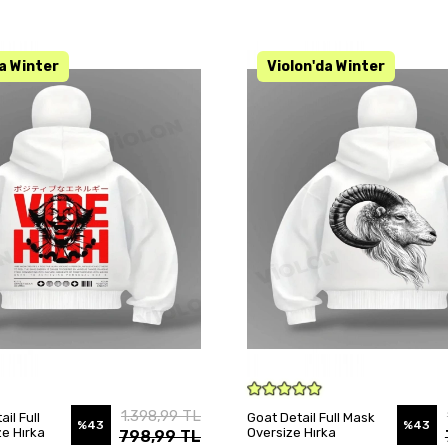
SEPETE EKLE
SEPETE EKLE
1.398,99 TL
ail Full
Goat Detail Full Mask
%43
%43
e Hırka
Oversize Hırka
798,99 TL