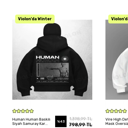
SEPETE EKLE
1.398,99 TL
Human Human Baskılı
Vire High Det
%43
Siyah Samuray Kar
Mask Oversiz
798,99 TL
Maske Sweatshirt