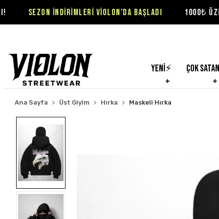
NDİRİMLERİ VİOLON'DA BAŞLADI
1000₺ ÜZERİ SİPARİŞLER 
Yeni⚡
Çok Sata
Ana Sayfa
Üst Giyim
Hırka
Maskeli Hırka