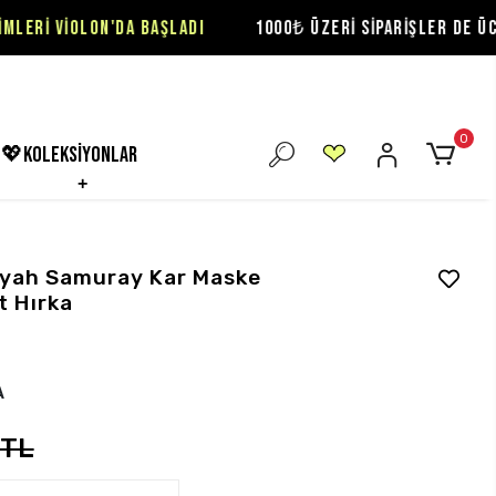
A BAŞLADI
1000₺ ÜZERİ SİPARİŞLER DE ÜCRETSİZ KARGO F
0
💖koleksiyonlar
iyah Samuray Kar Maske
t Hırka
A
 TL