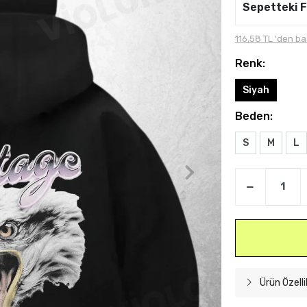
Sepetteki F
116,58 TL 'den ba
Renk:
Siyah
Beden:
S
M
L
Ürün Özelli