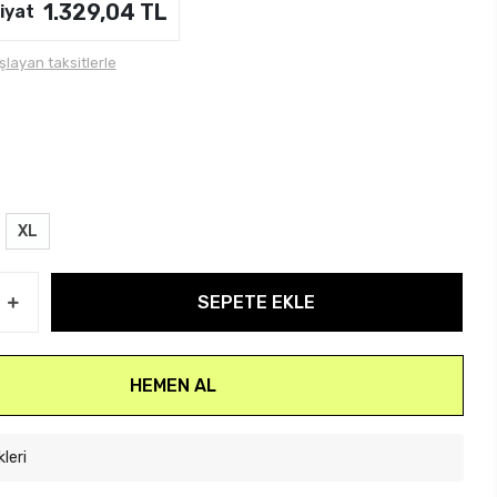
1.329,04 TL
iyat
şlayan taksitlerle
XL
SEPETE EKLE
HEMEN AL
kleri