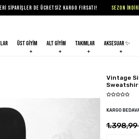
DE ÜCRETSİZ KARGO FIRSATI!
SEZON İNDİRİMLERİ VİOLON'D
nlar
Üst Giyim
Alt Giyim
Takımlar
Aksesuar ✨
Vintage S
Sweatshir
KARGO BEDAV
1.398,99