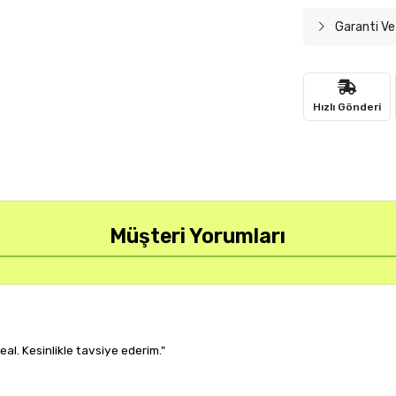
Garanti Ve
Hızlı Gönderi
Müşteri Yorumları
r, çok memnun kaldım."