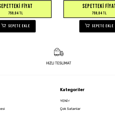
SEPETTEKI FIYAT
SEPETTEKI FIYA
759,04 TL
759,04 TL
SEPETE EKLE
SEPETE EKLE
HIZLI TESLİMAT
Kategoriler
YENİ⚡
mesi
Çok Satanlar