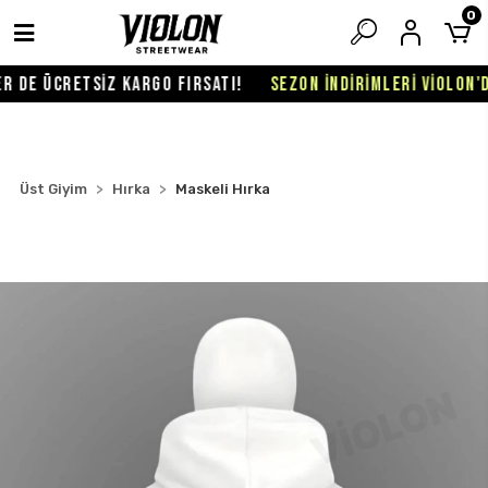
0
 DE ÜCRETSİZ KARGO FIRSATI!
SEZON İNDİRİMLERİ VİOLON'DA
Üst Giyim
Hırka
Maskeli Hırka