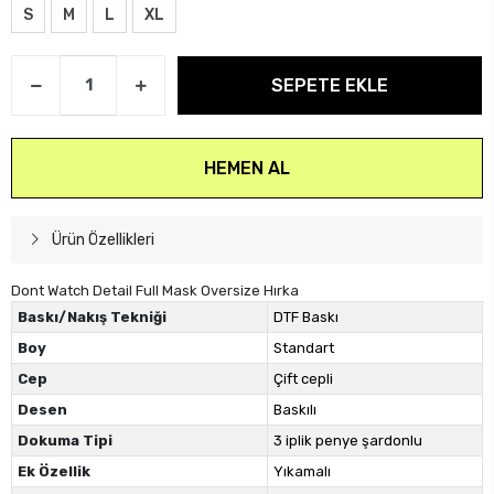
S
M
L
XL
SEPETE EKLE
HEMEN AL
Ürün Özellikleri
Dont Watch Detail Full Mask Oversize Hırka
Baskı/Nakış Tekniği
DTF Baskı
Boy
Standart
Cep
Çift cepli
Desen
Baskılı
Dokuma Tipi
3 iplik penye şardonlu
Ek Özellik
Yıkamalı