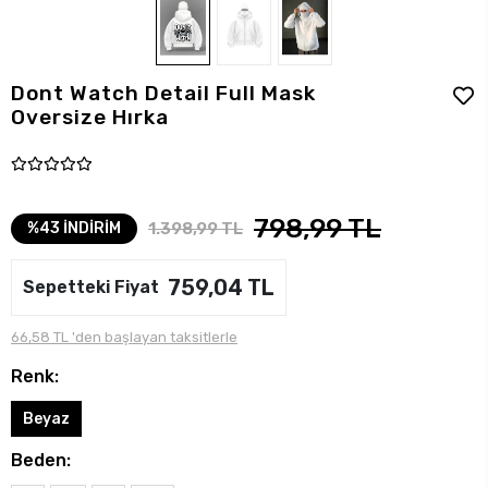
Dont Watch Detail Full Mask
Oversize Hırka
798,99 TL
1.398,99 TL
%43 İNDİRİM
759,04 TL
Sepetteki Fiyat
66,58 TL 'den başlayan taksitlerle
Renk:
Beyaz
Beden: