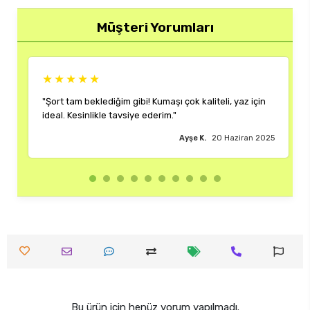
Müşteri Yorumları
★★★★★
 çok kaliteli, yaz için
"Rengi ve kalıbı harika. Her kombinime uy
çok memnun kaldım."
Ayşe K.
20 Haziran 2025
Burak M.
1
Bu ürün için henüz yorum yapılmadı.