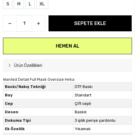
S
M
L
XL
SEPETE EKLE
HEMEN AL
Ürün Özellikleri
Wanted Detail Full Mask Oversize Hırka
Baskı/Nakış Tekniği
DTF Baskı
Boy
Standart
Cep
Çift cepli
Desen
Baskılı
Dokuma Tipi
3 iplik penye şardonlu
Ek Özellik
Yıkamalı