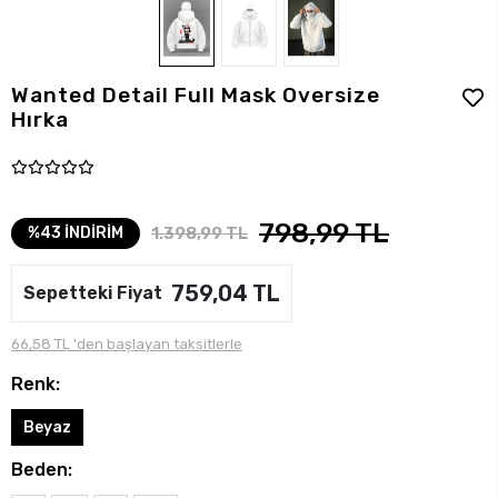
Wanted Detail Full Mask Oversize
Hırka
798,99 TL
1.398,99 TL
%43 İNDİRİM
759,04 TL
Sepetteki Fiyat
66,58 TL 'den başlayan taksitlerle
Renk:
Beyaz
Beden: