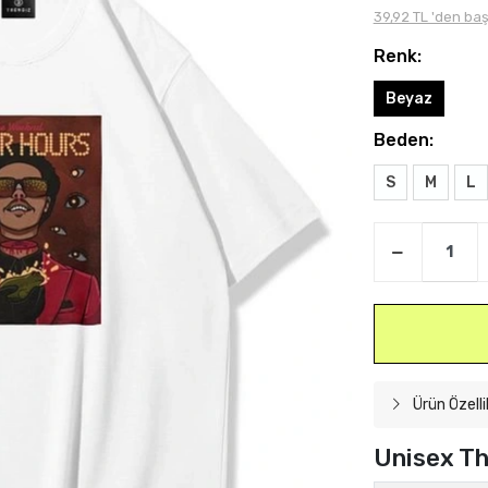
39,92 TL 'den baş
Renk:
Beyaz
Beden:
S
M
L
Ürün Özelli
Unisex Th