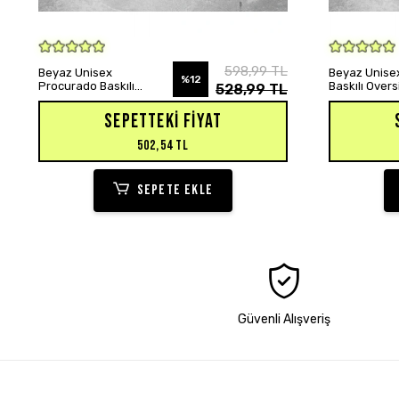
SEPETE EKLE
598,99 TL
Beyaz Unisex
Beyaz Unisex
%12
Procurado Baskılı
Baskılı Over
528,99 TL
Oversize Hoodie
Sweatshirt
Sweatshirt
SEPETTEKI FIYAT
502,54 TL
SEPETE EKLE
Güvenli Alışveriş