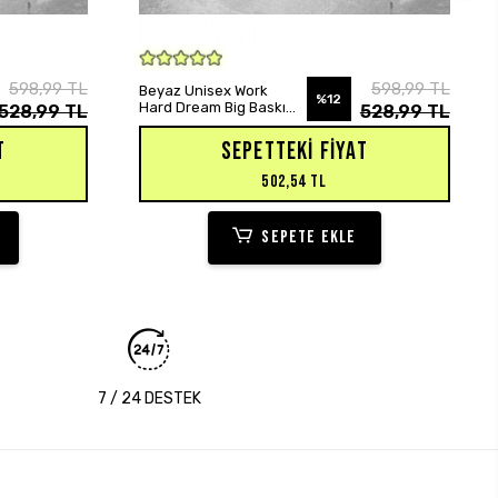
SEPETE EKLE
598,99 TL
598,99 TL
Beyaz Unisex Work
%12
Hard Dream Big Baskılı
528,99 TL
528,99 TL
Oversize Hoodie
Sweatshirt
T
SEPETTEKI FIYAT
502,54 TL
SEPETE EKLE
7 / 24 DESTEK