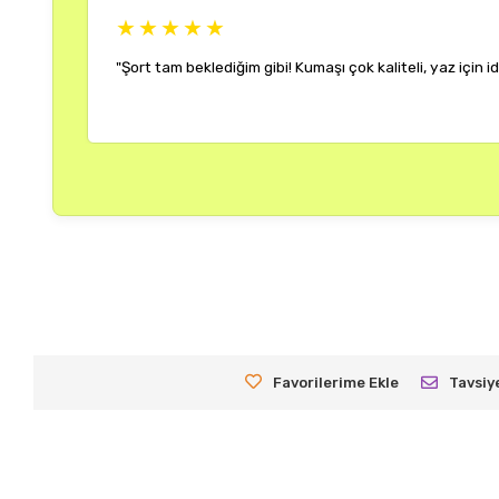
★★★★★
"Rengi ve kalıbı harik
Ayşe K.
20 Haziran 2025
Favorilerime Ekle
Tavsiy