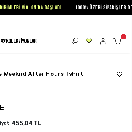
İOLON'DA BAŞLADI
1000₺ ÜZERİ SİPARİŞLER DE ÜCRETSİZ 
0
💖koleksiyonlar
e Weeknd After Hours Tshirt
L
455,04 TL
iyat