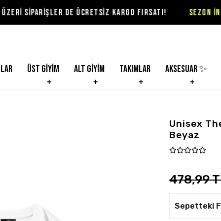
RİŞLER DE ÜCRETSİZ KARGO FIRSATI!
SEZON İNDİRİMLERİ V
nlar
Üst Giyim
Alt Giyim
Takımlar
Aksesuar ✨
Unisex Th
Beyaz
478,99 T
Sepetteki F