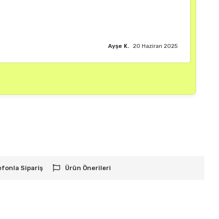
Bura
efonla Sipariş
Ürün Önerileri