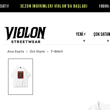
SEZON İNDİRİMLERİ VİOLON'DA BAŞLADI
1000₺ ÜZERİ SİPA
Yeni⚡
Çok Sata
Ana Sayfa
Üst Giyim
T-Shirt