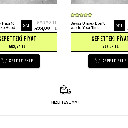
SEPETE EKLE
SEPETE EKLE
598,99 TL
 Hagi 10
Beyaz Unisex Don't
%12
%12
size Hoodie
Waste Your Time
528,99 TL
Baskılı Oversize Hoodie
Sweatshirt
SEPETTEKI FIYAT
SEPETTEKI FIYA
502,54 TL
502,54 TL
SEPETE EKLE
SEPETE EKLE
HIZLI TESLİMAT