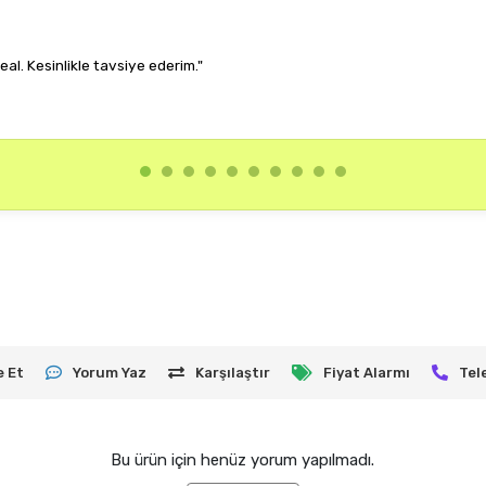
a. Her kombinime uyum sağlıyor, çok memnun kaldım."
e Et
Yorum Yaz
Karşılaştır
Fiyat Alarmı
Tel
Bu ürün için henüz yorum yapılmadı.