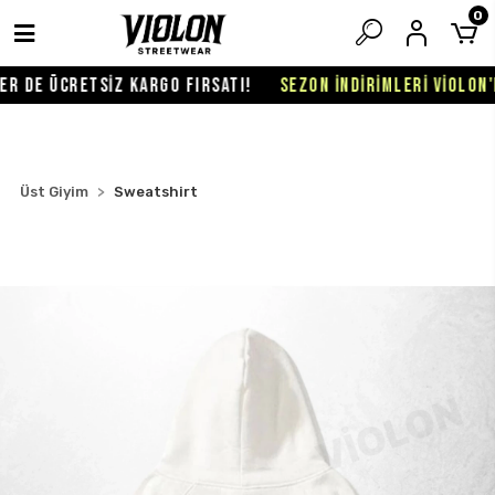
0
 DE ÜCRETSİZ KARGO FIRSATI!
SEZON İNDİRİMLERİ VİOLON'DA
Üst Giyim
Sweatshirt