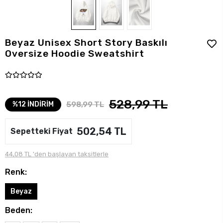
Beyaz Unisex Short Story Baskılı
Oversize Hoodie Sweatshirt
528,99 TL
598,99 TL
%12 İNDİRİM
502,54 TL
Sepetteki Fiyat
44,08 TL 'den başlayan taksitlerle
Renk:
Beyaz
Beden: