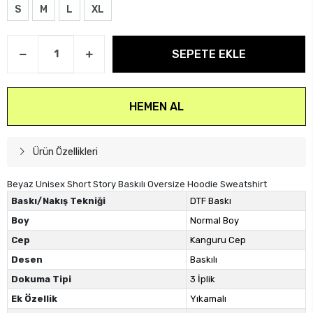
S
M
L
XL
SEPETE EKLE
HEMEN AL
Ürün Özellikleri
Beyaz Unisex Short Story Baskılı Oversize Hoodie Sweatshirt
Baskı/Nakış Tekniği
DTF Baskı
Boy
Normal Boy
Cep
Kanguru Cep
Desen
Baskılı
Dokuma Tipi
3 İplik
Ek Özellik
Yıkamalı