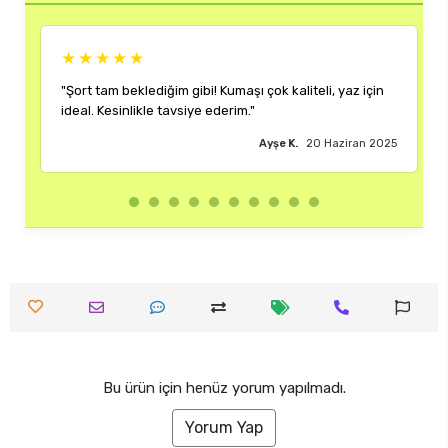
★★★★★
m gibi! Kumaşı çok kaliteli, yaz için
"Rengi ve kalıbı harika. Her
vsiye ederim."
çok memnun kaldım."
Ayşe K.
20 Haziran 2025
Bu ürün için henüz yorum yapılmadı.
Yorum Yap