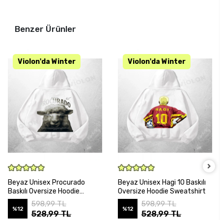
Benzer Ürünler
SEPETE EKLE
SEPETE EKLE
Beyaz Unisex Procurado
Beyaz Unisex Hagi 10 Baskılı
Baskılı Oversize Hoodie
Oversize Hoodie Sweatshirt
Sweatshirt
598,99 TL
598,99 TL
%12
%12
528,99 TL
528,99 TL