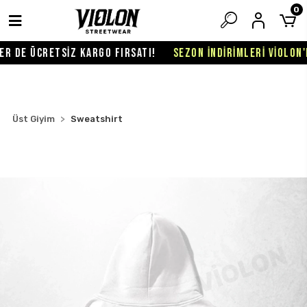
0
 DE ÜCRETSİZ KARGO FIRSATI!
SEZON İNDİRİMLERİ VİOLON'DA
Üst Giyim
Sweatshirt