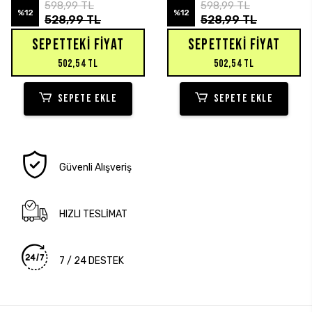
Sweatshirt
598,99 TL
598,99 TL
%12
%12
528,99 TL
528,99 TL
SEPETTEKI FIYAT
SEPETTEKI FIYAT
502,54 TL
502,54 TL
SEPETE EKLE
SEPETE EKLE
Güvenli Alışveriş
HIZLI TESLİMAT
7 / 24 DESTEK