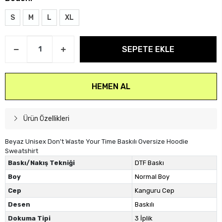
S
M
L
XL
SEPETE EKLE
HEMEN AL
Ürün Özellikleri
Beyaz Unisex Don't Waste Your Time Baskılı Oversize Hoodie
Sweatshirt
Baskı/Nakış Tekniği
DTF Baskı
Boy
Normal Boy
Cep
Kanguru Cep
Desen
Baskılı
Dokuma Tipi
3 İplik