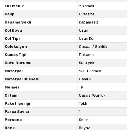
Ek Özellik
Yıkamalı
Kalıp
Oversize
Kapama Şekli
Kapamasız
Kol Boyu
Uzun
Kol Tipi
Uzun Kol
Koleksiyon
Casual / Günlük
Kumaş Tipi
Dokuma
Kutu Durumu
Kutu yok
Materyal
%100 Pamuk
Materyal Bileşeni
Pamuk
Menşei
TR
Ortam
Casual/Günlük
Paket İçeriği
Tekli
Parça Sayısı
1
Persona
Smart
Renk
Beyaz