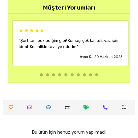
Müşteri Yorumları
★★★
★★★★★
m beklediğim gibi! Kumaşı çok kaliteli, yaz için
"Rengi ve kalıbı 
esinlikle tavsiye ederim."
çok memnun kaldı
Ayşe K.
20 Haziran 2025
Bu ürün için henüz yorum yapılmadı.