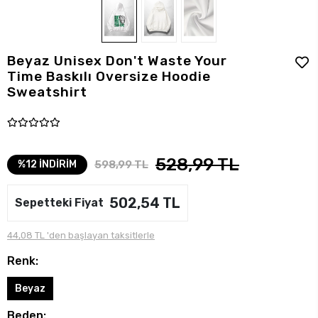
Beyaz Unisex Don't Waste Your
Time Baskılı Oversize Hoodie
Sweatshirt
528,99 TL
598,99 TL
%12 İNDİRİM
502,54 TL
Sepetteki Fiyat
44,08 TL 'den başlayan taksitlerle
Renk:
Beyaz
Beden: