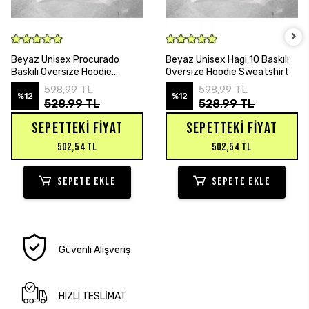
SEPETE EKLE
SEPETE EKLE
Beyaz Unisex Procurado
Beyaz Unisex Hagi 10 Baskılı
Baskılı Oversize Hoodie
Oversize Hoodie Sweatshirt
Sweatshirt
598,99 TL
598,99 TL
%12
%12
528,99 TL
528,99 TL
SEPETTEKI FIYAT
SEPETTEKI FIYAT
502,54 TL
502,54 TL
SEPETE EKLE
SEPETE EKLE
Güvenli Alışveriş
HIZLI TESLİMAT