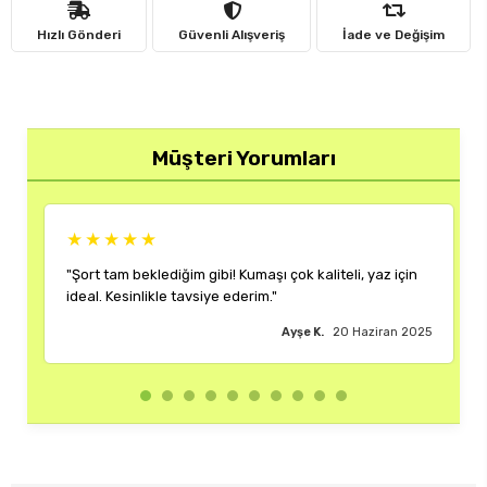
Hızlı Gönderi
Güvenli Alışveriş
İade ve Değişim
Müşteri Yorumları
★★★★★
★★★★
ort tam beklediğim gibi! Kumaşı çok kaliteli, yaz için
"Rengi ve ka
eal. Kesinlikle tavsiye ederim."
çok memnun 
Ayşe K.
20 Haziran 2025