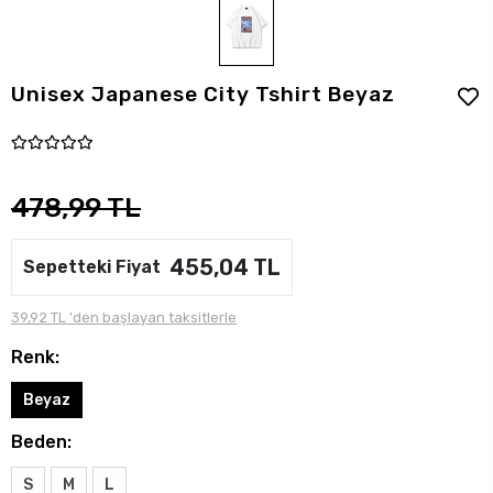
Unisex Japanese City Tshirt Beyaz
478,99 TL
455,04 TL
Sepetteki Fiyat
39,92 TL 'den başlayan taksitlerle
Renk:
Beyaz
Beden:
S
M
L