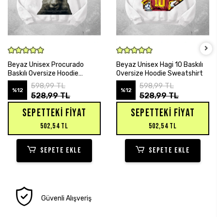
SEPETE EKLE
SEPETE EKLE
Beyaz Unisex Procurado
Beyaz Unisex Hagi 10 Baskılı
Baskılı Oversize Hoodie
Oversize Hoodie Sweatshirt
Sweatshirt
598,99 TL
598,99 TL
%12
%12
528,99 TL
528,99 TL
SEPETTEKI FIYAT
SEPETTEKI FIYAT
502,54 TL
502,54 TL
SEPETE EKLE
SEPETE EKLE
Güvenli Alışveriş