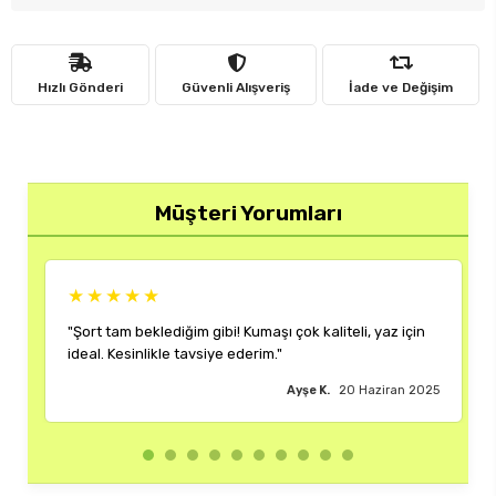
Hızlı Gönderi
Güvenli Alışveriş
İade ve Değişim
Müşteri Yorumları
★★★★★
★★★
"Şort tam beklediğim gibi! Kumaşı çok kaliteli, yaz için
"Rengi ve
ideal. Kesinlikle tavsiye ederim."
çok memn
Ayşe K.
20 Haziran 2025