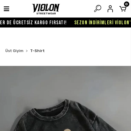
0
R DE ÜCRETSİZ KARGO FIRSATI!
SEZON İNDİRİMLERİ VİOLON'D
Üst Giyim
T-Shirt