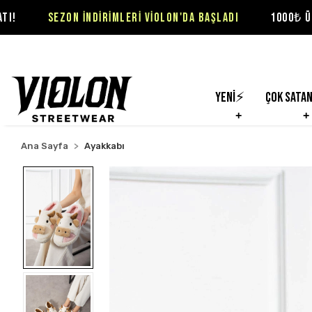
ON İNDİRİMLERİ VİOLON'DA BAŞLADI
1000₺ ÜZERİ SİPARİŞL
Yeni⚡
Çok Sata
Ana Sayfa
Ayakkabı