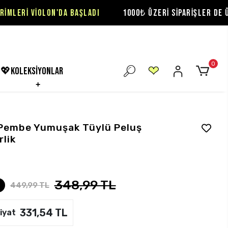
ON'DA BAŞLADI
1000₺ ÜZERİ SİPARİŞLER DE ÜCRETSİZ KARG
0
💖koleksiyonlar
k Pembe Yumuşak Tüylü Peluş
lik
348,99 TL
449,99 TL
331,54 TL
iyat