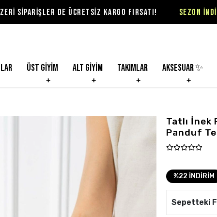
ER DE ÜCRETSİZ KARGO FIRSATI!
SEZON İNDİRİMLERİ VİOL
nlar
Üst Giyim
Alt Giyim
Takımlar
Aksesuar ✨
Tatlı İne
Panduf Ter
%22 İNDİRİM
Sepetteki F