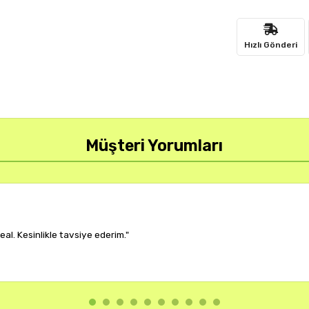
Hızlı Gönderi
Müşteri Yorumları
r, çok memnun kaldım."