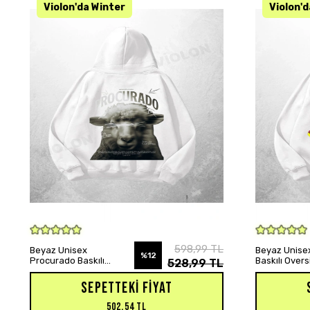
SEPETE EKLE
598,99 TL
Beyaz Unisex
Beyaz Unisex
%12
Procurado Baskılı
Baskılı Over
528,99 TL
Oversize Hoodie
Sweatshirt
Sweatshirt
SEPETTEKI FIYAT
502,54 TL