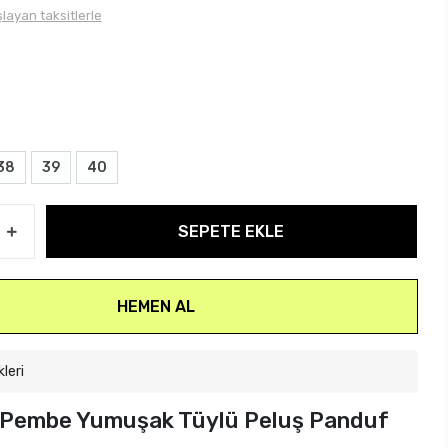
layan taksitlerle
38
39
40
SEPETE EKLE
HEMEN AL
kleri
k Pembe Yumuşak Tüylü Peluş Panduf