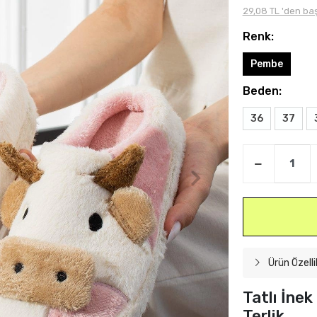
29,08 TL 'den baş
Renk:
Pembe
Beden:
36
37
Ürün Özelli
Tatlı İne
Terlik