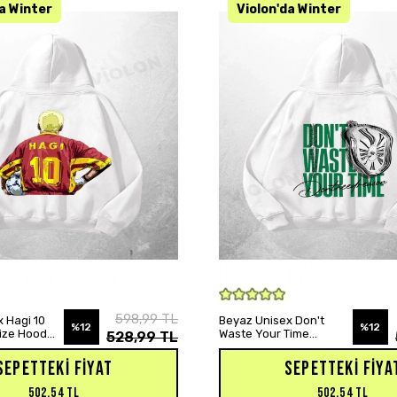
SEPETE EKLE
SEPETE EKLE
598,99 TL
 Hagi 10
Beyaz Unisex Don't
%12
%12
size Hoodie
Waste Your Time
528,99 TL
Baskılı Oversize Hoodie
Sweatshirt
SEPETTEKI FIYAT
SEPETTEKI FIYA
502,54 TL
502,54 TL