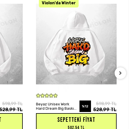
SEPETE EKLE
598,99 TL
598,99 TL
Beyaz Unisex Work
%12
Hard Dream Big Baskılı
528,99 TL
528,99 TL
Oversize Hoodie
Sweatshirt
T
SEPETTEKI FIYAT
502,54 TL