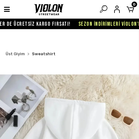
0
 DE ÜCRETSİZ KARGO FIRSATI!
SEZON İNDİRİMLERİ VİOLON'DA
Üst Giyim
Sweatshirt