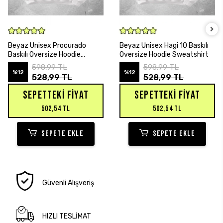
SEPETE EKLE
SEPETE EKLE
Beyaz Unisex Procurado
Beyaz Unisex Hagi 10 Baskılı
Baskılı Oversize Hoodie
Oversize Hoodie Sweatshirt
Sweatshirt
598,99 TL
598,99 TL
%12
%12
528,99 TL
528,99 TL
SEPETTEKI FIYAT
SEPETTEKI FIYAT
502,54 TL
502,54 TL
SEPETE EKLE
SEPETE EKLE
Güvenli Alışveriş
HIZLI TESLİMAT