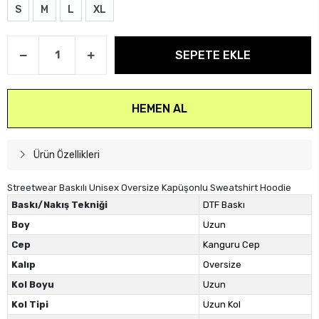
S
M
L
XL
SEPETE EKLE
HEMEN AL
Ürün Özellikleri
Streetwear Baskılı Unisex Oversize Kapüşonlu Sweatshirt Hoodie
Baskı/Nakış Tekniği
DTF Baskı
Boy
Uzun
Cep
Kanguru Cep
Kalıp
Oversize
Kol Boyu
Uzun
Kol Tipi
Uzun Kol