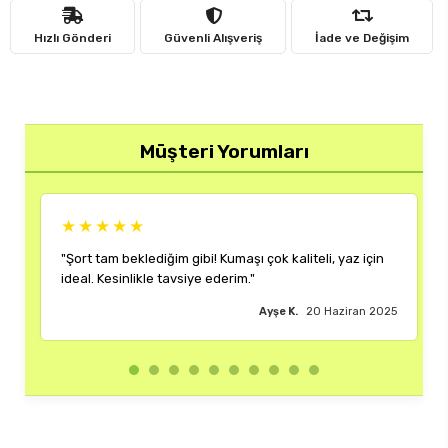
Hızlı Gönderi
Güvenli Alışveriş
İade ve Değişim
Müşteri Yorumları
★
★★★★★
klediğim gibi! Kumaşı çok kaliteli, yaz için
"Rengi ve kalıbı harik
ikle tavsiye ederim."
çok memnun kaldım."
Ayşe K.
20 Haziran 2025