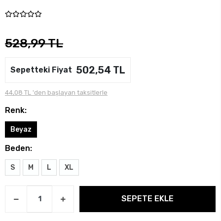
528,99 TL
502,54 TL
Sepetteki Fiyat
44,08 TL 'den başlayan taksitlerle
Renk:
Beyaz
Beden:
S
M
L
XL
SEPETE EKLE