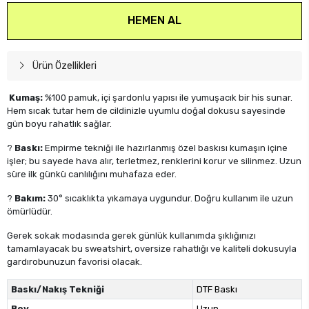
HEMEN AL
Ürün Özellikleri
Kumaş:
%100 pamuk, içi şardonlu yapısı ile yumuşacık bir his sunar.
Hem sıcak tutar hem de cildinizle uyumlu doğal dokusu sayesinde
gün boyu rahatlık sağlar.
?
Baskı:
Empirme tekniği ile hazırlanmış özel baskısı kumaşın içine
işler; bu sayede hava alır, terletmez, renklerini korur ve silinmez. Uzun
süre ilk günkü canlılığını muhafaza eder.
?
Bakım:
30° sıcaklıkta yıkamaya uygundur. Doğru kullanım ile uzun
ömürlüdür.
Gerek sokak modasında gerek günlük kullanımda şıklığınızı
tamamlayacak bu sweatshirt, oversize rahatlığı ve kaliteli dokusuyla
gardırobunuzun favorisi olacak.
Baskı/Nakış Tekniği
DTF Baskı
Boy
Uzun