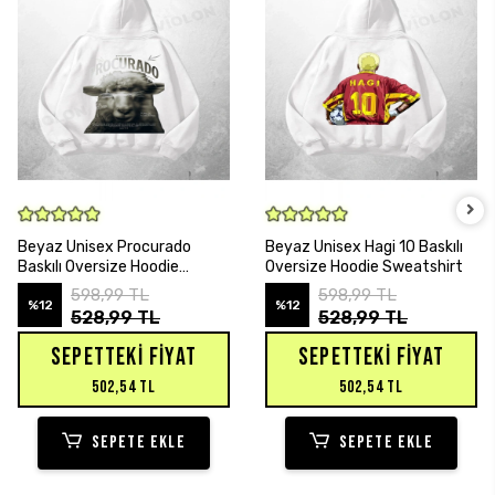
SEPETE EKLE
SEPETE EKLE
Beyaz Unisex Procurado
Beyaz Unisex Hagi 10 Baskılı
Baskılı Oversize Hoodie
Oversize Hoodie Sweatshirt
Sweatshirt
598,99 TL
598,99 TL
%12
%12
528,99 TL
528,99 TL
SEPETTEKI FIYAT
SEPETTEKI FIYAT
502,54 TL
502,54 TL
SEPETE EKLE
SEPETE EKLE