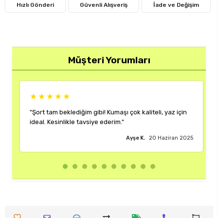
Hızlı Gönderi
Güvenli Alışveriş
İade ve Değişim
Müşteri Yorumları
★
★★★★★
klediğim gibi! Kumaşı çok kaliteli, yaz için
"Rengi ve kalıbı harik
ikle tavsiye ederim."
çok memnun kaldım."
Ayşe K.
20 Haziran 2025