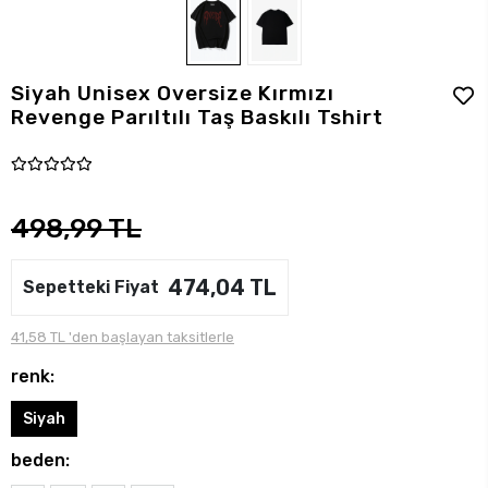
Siyah Unisex Oversize Kırmızı
Revenge Parıltılı Taş Baskılı Tshirt
498,99 TL
474,04 TL
Sepetteki Fiyat
41,58 TL 'den başlayan taksitlerle
renk:
Siyah
beden: