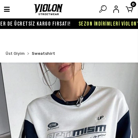
0
 DE ÜCRETSİZ KARGO FIRSATI!
SEZON İNDİRİMLERİ VİOLON'DA
Üst Giyim
Sweatshirt