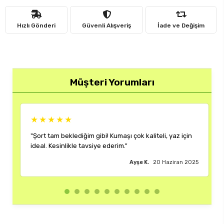
Hızlı Gönderi
Güvenli Alışveriş
İade ve Değişim
Müşteri Yorumları
★★★★★
m gibi! Kumaşı çok kaliteli, yaz için
"Rengi ve kalıbı harika. Her
vsiye ederim."
çok memnun kaldım."
Ayşe K.
20 Haziran 2025