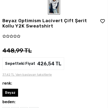
Beyaz Optimism Lacivert Çift Şerit
Kollu Y2K Sweatshirt
448,99 TL
426,54 TL
Sepetteki Fiyat
37,42 TL 'den başlayan taksitlerle
renk:
Beyaz
beden: