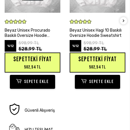
SEPETE EKLE
SEPETE EKLE
Beyaz Unisex Procurado
Beyaz Unisex Hagi 10 Baskılı
Baskılı Oversize Hoodie
Oversize Hoodie Sweatshirt
Sweatshirt
598,99 TL
598,99 TL
%12
%12
528,99 TL
528,99 TL
SEPETTEKI FIYAT
SEPETTEKI FIYAT
502,54 TL
502,54 TL
SEPETE EKLE
SEPETE EKLE
Güvenli Alışveriş
HIZLI TESLİMAT