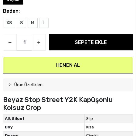
Beden:
XS
S
M
L
SEPETE EKLE
HEMEN AL
Ürün Özellikleri
Beyaz Stop Street Y2K Kapüşonlu
Kolsuz Crop
Alt Siluet
Slip
Boy
Kısa
Desen
Çiçekli