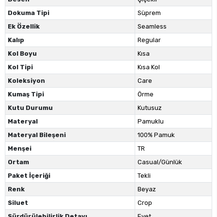
Dokuma Tipi
Süprem
Ek Özellik
Seamless
Kalıp
Regular
Kol Boyu
Kısa
Kol Tipi
Kısa Kol
Koleksiyon
Care
Kumaş Tipi
Örme
Kutu Durumu
Kutusuz
Materyal
Pamuklu
Materyal Bileşeni
100% Pamuk
Menşei
TR
Ortam
Casual/Günlük
Paket İçeriği
Tekli
Renk
Beyaz
Siluet
Crop
Sürdürülebilirlik Detayı
Evet