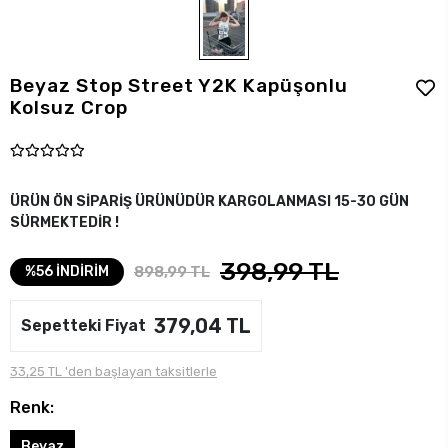
Beyaz Stop Street Y2K Kapüşonlu
Kolsuz Crop
ÜRÜN ÖN SİPARİŞ ÜRÜNÜDÜR KARGOLANMASI 15-30 GÜN
SÜRMEKTEDİR !
398,99 TL
898,99 TL
%56 İNDİRİM
379,04 TL
Sepetteki Fiyat
33,25 TL 'den başlayan taksitlerle
Renk:
Beyaz