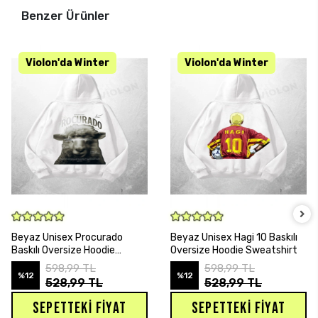
Benzer Ürünler
SEPETE EKLE
SEPETE EKLE
Beyaz Unisex Procurado
Beyaz Unisex Hagi 10 Baskılı
Baskılı Oversize Hoodie
Oversize Hoodie Sweatshirt
Sweatshirt
598,99 TL
598,99 TL
%12
%12
528,99 TL
528,99 TL
SEPETTEKI FIYAT
SEPETTEKI FIYAT