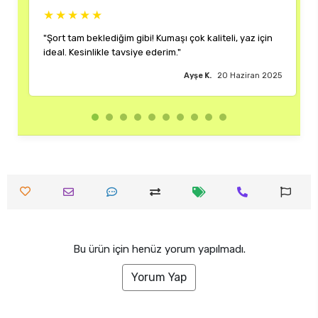
★★
★★★★★
beklediğim gibi! Kumaşı çok kaliteli, yaz için
"Rengi ve kalıbı ha
inlikle tavsiye ederim."
çok memnun kaldım
Ayşe K.
20 Haziran 2025
Bu ürün için henüz yorum yapılmadı.
Yorum Yap