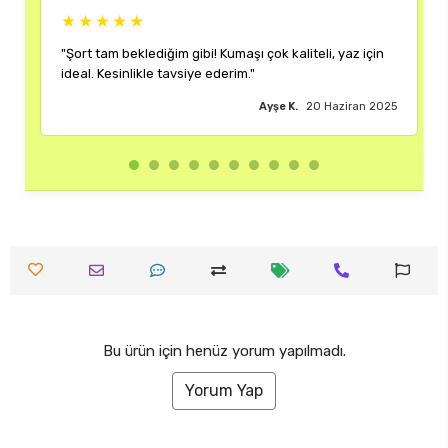
★★★★★
i! Kumaşı çok kaliteli, yaz için
"Rengi ve kalıbı harika. Her kom
e ederim."
çok memnun kaldım."
Ayşe K.
20 Haziran 2025
B
Bu ürün için henüz yorum yapılmadı.
Yorum Yap