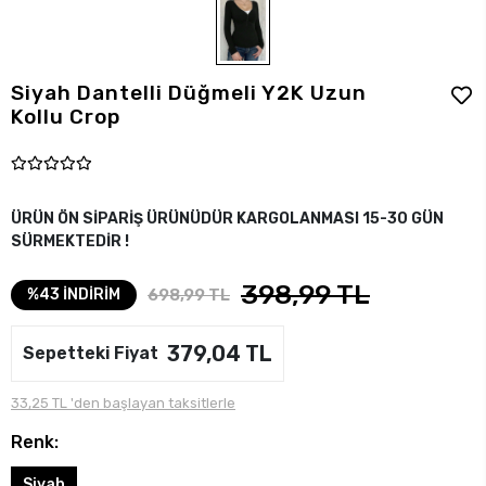
Siyah Dantelli Düğmeli Y2K Uzun
Kollu Crop
ÜRÜN ÖN SİPARİŞ ÜRÜNÜDÜR KARGOLANMASI 15-30 GÜN
SÜRMEKTEDİR !
398,99 TL
698,99 TL
%43 İNDİRİM
379,04 TL
Sepetteki Fiyat
33,25 TL 'den başlayan taksitlerle
Renk:
Siyah