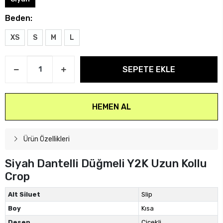
Beden:
XS
S
M
L
SEPETE EKLE
HEMEN AL
Ürün Özellikleri
Siyah Dantelli Düğmeli Y2K Uzun Kollu
Crop
Alt Siluet
Slip
Boy
Kısa
Desen
Çiçekli