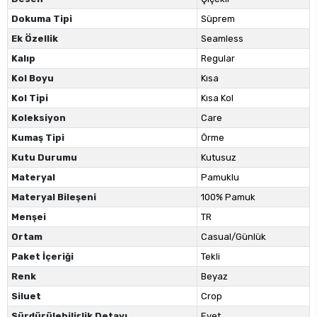
Dokuma Tipi
Süprem
Ek Özellik
Seamless
Kalıp
Regular
Kol Boyu
Kısa
Kol Tipi
Kısa Kol
Koleksiyon
Care
Kumaş Tipi
Örme
Kutu Durumu
Kutusuz
Materyal
Pamuklu
Materyal Bileşeni
100% Pamuk
Menşei
TR
Ortam
Casual/Günlük
Paket İçeriği
Tekli
Renk
Beyaz
Siluet
Crop
Sürdürülebilirlik Detayı
Evet