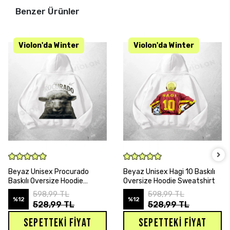
Benzer Ürünler
SEPETE EKLE
SEPETE EKLE
Beyaz Unisex Procurado
Beyaz Unisex Hagi 10 Baskılı
Baskılı Oversize Hoodie
Oversize Hoodie Sweatshirt
Sweatshirt
598,99 TL
598,99 TL
%12
%12
528,99 TL
528,99 TL
SEPETTEKI FIYAT
SEPETTEKI FIYAT