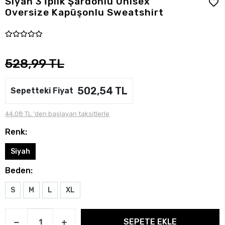
Siyah 3 İplik Şardonlu Unisex
Oversize Kapüşonlu Sweatshirt
528,99 TL
502,54 TL
Sepetteki Fiyat
44,08 TL 'den başlayan taksitlerle
Renk:
Siyah
Beden:
S
M
L
XL
SEPETE EKLE