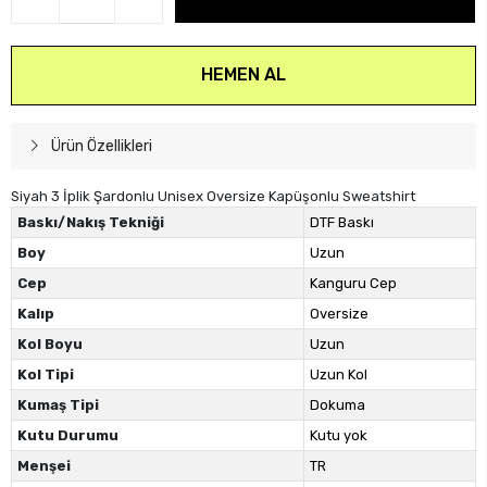
HEMEN AL
Ürün Özellikleri
Siyah 3 İplik Şardonlu Unisex Oversize Kapüşonlu Sweatshirt
Baskı/Nakış Tekniği
DTF Baskı
Boy
Uzun
Cep
Kanguru Cep
Kalıp
Oversize
Kol Boyu
Uzun
Kol Tipi
Uzun Kol
Kumaş Tipi
Dokuma
Kutu Durumu
Kutu yok
Menşei
TR