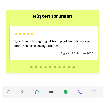
Müşteri Yorumları
★★★
★★★★★
m beklediğim gibi! Kumaşı çok kaliteli, yaz için
"Rengi ve kalıbı 
esinlikle tavsiye ederim."
çok memnun kaldı
Ayşe K.
20 Haziran 2025