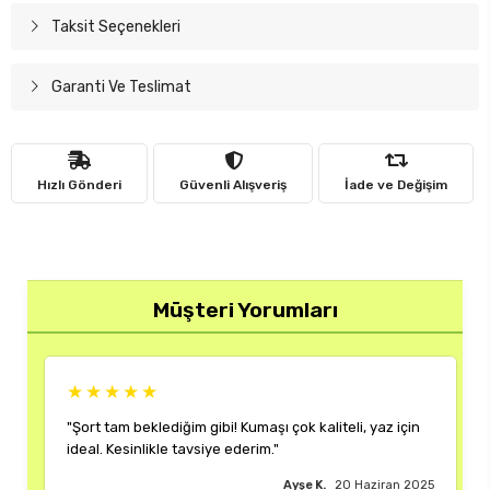
Taksit Seçenekleri
Garanti Ve Teslimat
Hızlı Gönderi
Güvenli Alışveriş
İade ve Değişim
Müşteri Yorumları
★
★★★★★
klediğim gibi! Kumaşı çok kaliteli, yaz için
"Rengi ve kalıbı harik
ikle tavsiye ederim."
çok memnun kaldım."
Ayşe K.
20 Haziran 2025