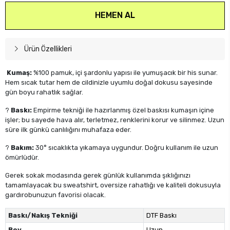
HEMEN AL
Ürün Özellikleri
Kumaş:
%100 pamuk, içi şardonlu yapısı ile yumuşacık bir his sunar.
Hem sıcak tutar hem de cildinizle uyumlu doğal dokusu sayesinde
gün boyu rahatlık sağlar.
?
Baskı:
Empirme tekniği ile hazırlanmış özel baskısı kumaşın içine
işler; bu sayede hava alır, terletmez, renklerini korur ve silinmez. Uzun
süre ilk günkü canlılığını muhafaza eder.
?
Bakım:
30° sıcaklıkta yıkamaya uygundur. Doğru kullanım ile uzun
ömürlüdür.
Gerek sokak modasında gerek günlük kullanımda şıklığınızı
tamamlayacak bu sweatshirt, oversize rahatlığı ve kaliteli dokusuyla
gardırobunuzun favorisi olacak.
Baskı/Nakış Tekniği
DTF Baskı
Boy
Uzun