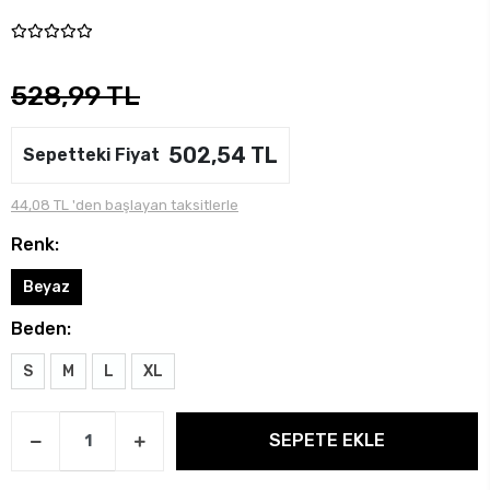
528,99 TL
502,54 TL
Sepetteki Fiyat
44,08 TL 'den başlayan taksitlerle
Renk:
Beyaz
Beden:
S
M
L
XL
SEPETE EKLE