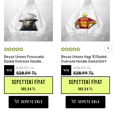
SEPETE EKLE
SEPETE EKLE
Beyaz Unisex Procurado
Beyaz Unisex Hagi 10 Baskılı
Baskılı Oversize Hoodie
Oversize Hoodie Sweatshirt
Sweatshirt
598,99 TL
598,99 TL
%12
%12
528,99 TL
528,99 TL
SEPETTEKI FIYAT
SEPETTEKI FIYAT
502,54 TL
502,54 TL
SEPETE EKLE
SEPETE EKLE