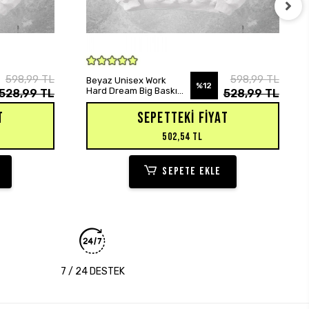
SEPETE EKLE
598,99 TL
598,99 TL
Beyaz Unisex Work
%12
Hard Dream Big Baskılı
528,99 TL
528,99 TL
Oversize Hoodie
Sweatshirt
T
SEPETTEKI FIYAT
502,54 TL
SEPETE EKLE
7 / 24 DESTEK