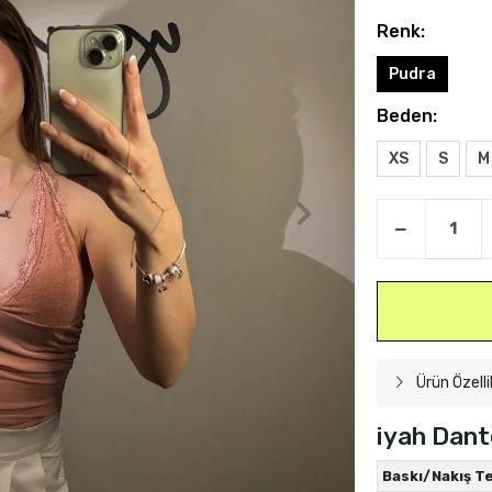
Renk:
Pudra
Beden:
XS
S
M
Ürün Özelli
iyah Dant
Baskı/Nakış Te