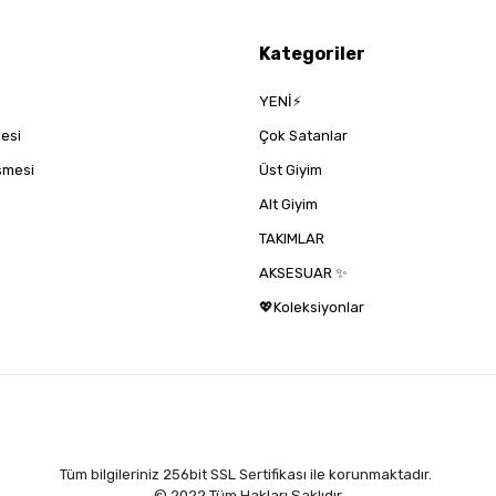
Kategoriler
YENİ⚡
mesi
Çok Satanlar
eşmesi
Üst Giyim
Alt Giyim
TAKIMLAR
AKSESUAR ✨
💖Koleksiyonlar
Tüm bilgileriniz 256bit SSL Sertifikası ile korunmaktadır.
© 2022
Tüm Hakları Saklıdır