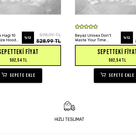
SEPETE EKLE
SEPETE EKLE
598,99 TL
 Hagi 10
Beyaz Unisex Don't
%12
%12
size Hoodie
Waste Your Time
528,99 TL
Baskılı Oversize Hoodie
Sweatshirt
SEPETTEKI FIYAT
SEPETTEKI FIYA
502,54 TL
502,54 TL
SEPETE EKLE
SEPETE EKLE
HIZLI TESLİMAT