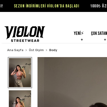
 İNDİRİMLERİ VİOLON'DA BAŞLADI
1000₺ ÜZERİ SİPARİŞLER
Yeni⚡
Çok Sata
Ana Sayfa
Üst Giyim
Body