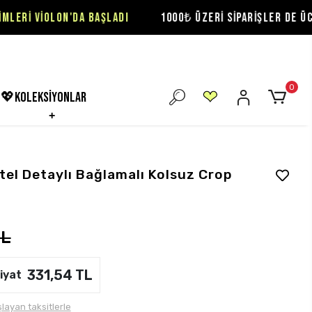
'DA BAŞLADI
1000₺ ÜZERİ SİPARİŞLER DE ÜCRETSİZ KARGO
0
💖koleksiyonlar
el Detaylı Bağlamalı Kolsuz Crop
TL
331,54 TL
iyat
layan taksitlerle