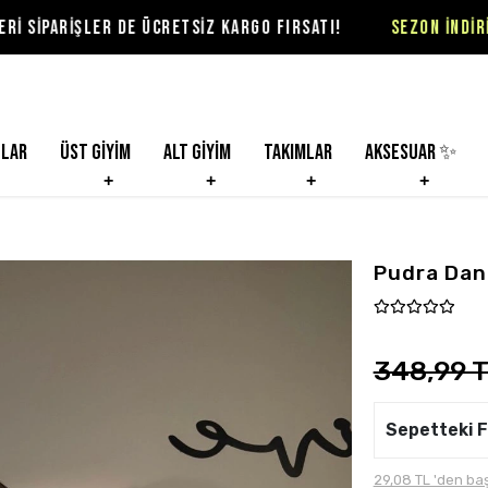
 DE ÜCRETSİZ KARGO FIRSATI!
SEZON İNDİRİMLERİ VİOLON
nlar
Üst Giyim
Alt Giyim
Takımlar
Aksesuar ✨
Pudra Dant
348,99 
Sepetteki F
29,08 TL 'den baş