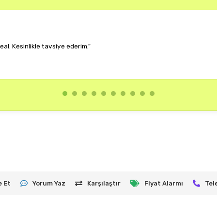
r, çok memnun kaldım."
e Et
Yorum Yaz
Karşılaştır
Fiyat Alarmı
Tel