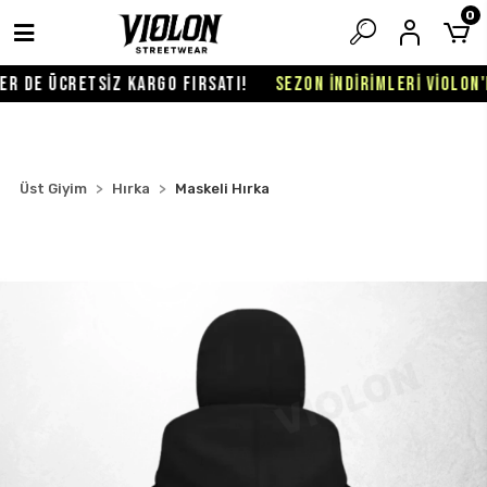
0
 DE ÜCRETSİZ KARGO FIRSATI!
SEZON İNDİRİMLERİ VİOLON'D
Üst Giyim
Hırka
Maskeli Hırka