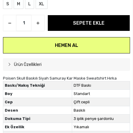
S
M
L
XL
SEPETE EKLE
HEMEN AL
Ürün Özellikleri
Poisen Skull Baskılı Siyah Samuray Kar Maske Sweatshirt Hırka
Baskı/Nakış Tekniği
DTF Baskı
Boy
Standart
Cep
Çift cepli
Desen
Baskılı
Dokuma Tipi
3 iplik penye şardonlu
Ek Özellik
Yıkamalı