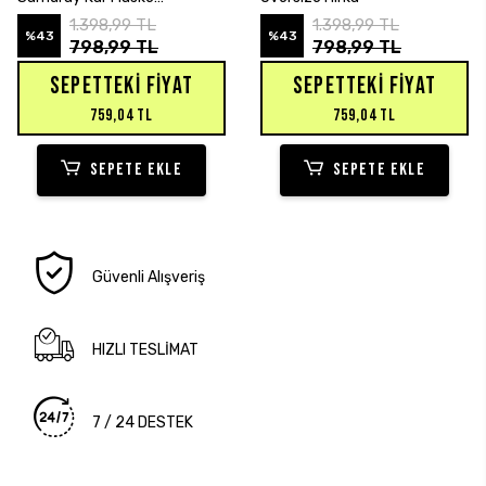
Sweatshirt Hırka
1.398,99 TL
1.398,99 TL
%43
%43
798,99 TL
798,99 TL
SEPETTEKI FIYAT
SEPETTEKI FIYAT
759,04 TL
759,04 TL
SEPETE EKLE
SEPETE EKLE
Güvenli Alışveriş
HIZLI TESLİMAT
7 / 24 DESTEK