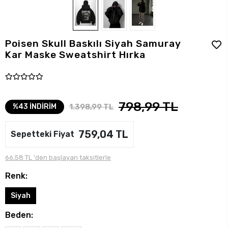
Poisen Skull Baskılı Siyah Samuray
Kar Maske Sweatshirt Hırka
798,99 TL
1.398,99 TL
%43 İNDİRİM
759,04 TL
Sepetteki Fiyat
66,58 TL 'den başlayan taksitlerle
Renk:
Siyah
Beden: