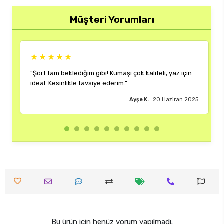
Müşteri Yorumları
★★★★★
★★★★
ort tam beklediğim gibi! Kumaşı çok kaliteli, yaz için
"Rengi ve ka
eal. Kesinlikle tavsiye ederim."
çok memnun 
Ayşe K.
20 Haziran 2025
Bu ürün için henüz yorum yapılmadı.