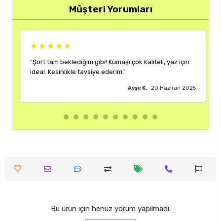
Müşteri Yorumları
★★★★★
eli, yaz için
"Rengi ve kalıbı harika. Her kombinime uyum sağlıy
çok memnun kaldım."
20 Haziran 2025
Burak M.
18 Haziran
Bu ürün için henüz yorum yapılmadı.