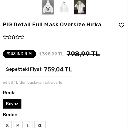
PIG Detail Full Mask Oversize Hırka
798,99 TL
1.398,99 TL
%43 İNDİRİM
759,04 TL
Sepetteki Fiyat
66,58 TL 'den başlayan taksitlerle
Renk:
Beyaz
Beden:
S
M
L
XL