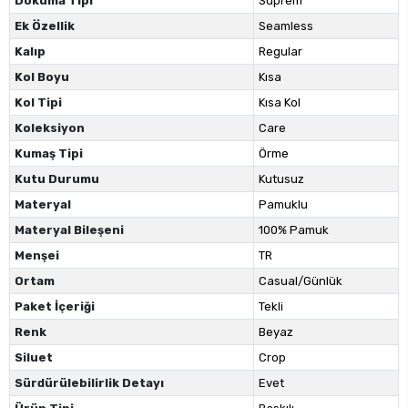
Dokuma Tipi
Süprem
Ek Özellik
Seamless
Kalıp
Regular
Kol Boyu
Kısa
Kol Tipi
Kısa Kol
Koleksiyon
Care
Kumaş Tipi
Örme
Kutu Durumu
Kutusuz
Materyal
Pamuklu
Materyal Bileşeni
100% Pamuk
Menşei
TR
Ortam
Casual/Günlük
Paket İçeriği
Tekli
Renk
Beyaz
Siluet
Crop
Sürdürülebilirlik Detayı
Evet