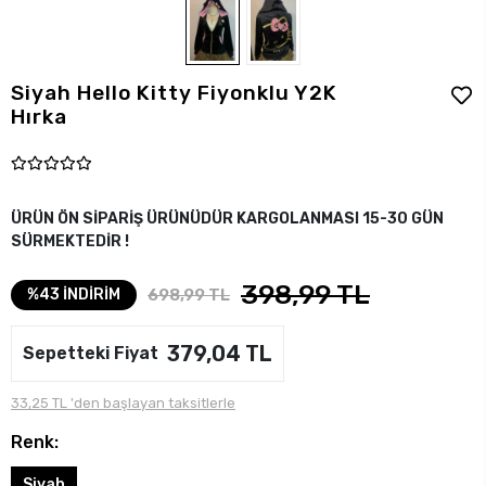
Siyah Hello Kitty Fiyonklu Y2K
Hırka
ÜRÜN ÖN SİPARİŞ ÜRÜNÜDÜR KARGOLANMASI 15-30 GÜN
SÜRMEKTEDİR !
398,99 TL
698,99 TL
%43 İNDİRİM
379,04 TL
Sepetteki Fiyat
33,25 TL 'den başlayan taksitlerle
Renk:
Siyah