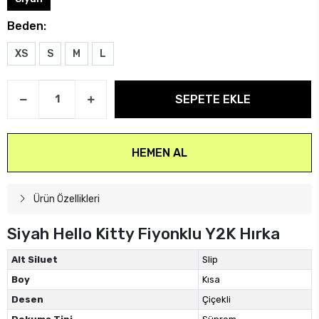
Beden:
XS
S
M
L
SEPETE EKLE
HEMEN AL
Ürün Özellikleri
Siyah Hello Kitty Fiyonklu Y2K Hırka
Alt Siluet
Slip
Boy
Kısa
Desen
Çiçekli