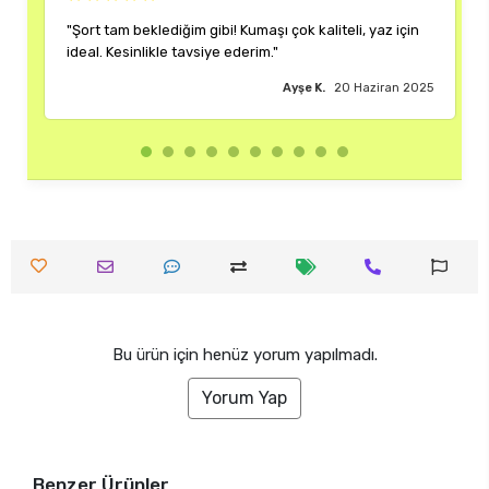
ibi! Kumaşı çok kaliteli, yaz için
"Rengi ve kalıbı harika. Her k
iye ederim."
çok memnun kaldım."
Ayşe K.
20 Haziran 2025
Bu ürün için henüz yorum yapılmadı.
Yorum Yap
Benzer Ürünler