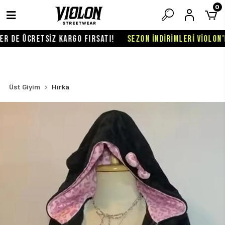
0
 DE ÜCRETSİZ KARGO FIRSATI!
SEZON İNDİRİMLERİ VİOLON'DA
Üst Giyim
Hırka