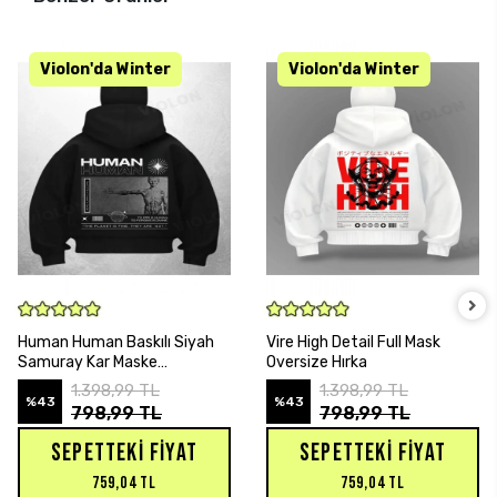
SEPETE EKLE
SEPETE EKLE
Human Human Baskılı Siyah
Vire High Detail Full Mask
Samuray Kar Maske
Oversize Hırka
Sweatshirt Hırka
1.398,99 TL
1.398,99 TL
%43
%43
798,99 TL
798,99 TL
SEPETTEKI FIYAT
SEPETTEKI FIYAT
759,04 TL
759,04 TL