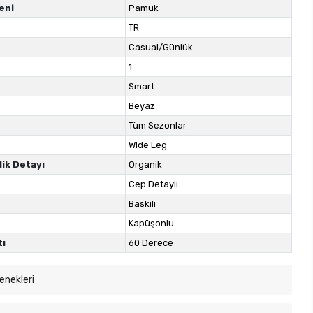
eni
Pamuk
TR
Casual/Günlük
1
Smart
Beyaz
Tüm Sezonlar
Wide Leg
lik Detayı
Organik
Cep Detaylı
Baskılı
Kapüşonlu
tı
60 Derece
enekleri