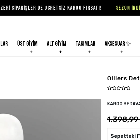
LER DE ÜCRETSİZ KARGO FIRSATI!
SEZON İNDİRİMLERİ VİO
nlar
Üst Giyim
Alt Giyim
Takımlar
Aksesuar ✨
Olliers De
KARGO BEDAV
1.398,99
Sepetteki F