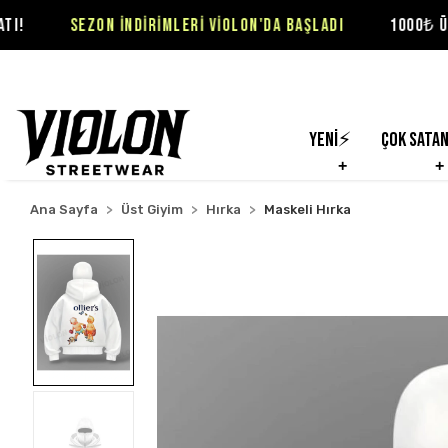
ON İNDİRİMLERİ VİOLON'DA BAŞLADI
1000₺ ÜZERİ SİPARİŞ
Yeni⚡
Çok Sata
Ana Sayfa
Üst Giyim
Hırka
Maskeli Hırka