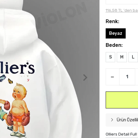
116,58 TL 'den ba
Renk:
Beyaz
Beden:
S
M
L
Ürün Özelli
Olliers Detail Ful