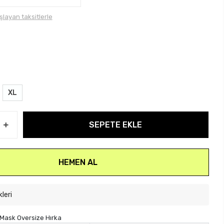
şlayan taksitlerle
XL
SEPETE EKLE
HEMEN AL
kleri
l Mask Oversize Hırka