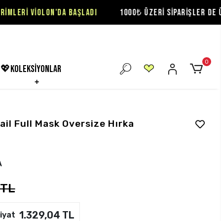
LON'DA BAŞLADI
1000₺ ÜZERİ SİPARİŞLER DE ÜCRETSİZ KAR
0
💖koleksiyonlar
tail Full Mask Oversize Hırka
A
 TL
1.329,04 TL
iyat