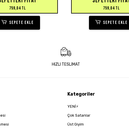
SEPETTEKI FIYAT
SEPETTEKI FIYA
759,04 TL
759,04 TL
SEPETE EKLE
SEPETE EKLE
HIZLI TESLİMAT
Kategoriler
YENİ⚡
mesi
Çok Satanlar
eşmesi
Üst Giyim