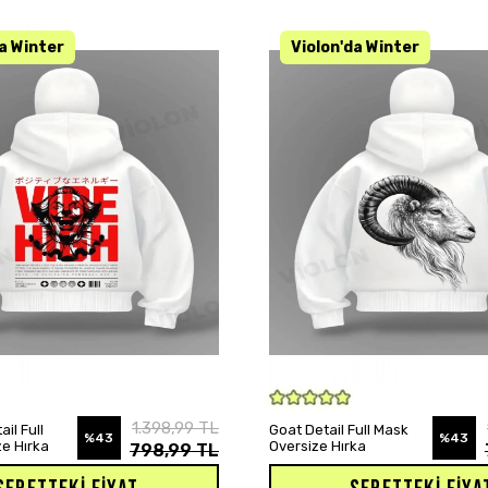
SEPETE EKLE
SEPETE EKLE
1.398,99 TL
ail Full
Goat Detail Full Mask
%43
%43
e Hırka
Oversize Hırka
798,99 TL