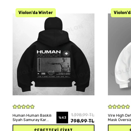
SEPETE EKLE
1.398,99 TL
Human Human Baskılı
Vire High Det
%43
Siyah Samuray Kar
Mask Oversiz
798,99 TL
Maske Sweatshirt
Hırka