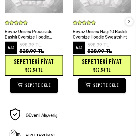
SEPETE EKLE
SEPETE EKLE
Beyaz Unisex Procurado
Beyaz Unisex Hagi 10 Baskılı
Baskılı Oversize Hoodie
Oversize Hoodie Sweatshirt
Sweatshirt
598,99 TL
598,99 TL
%12
%12
528,99 TL
528,99 TL
SEPETTEKI FIYAT
SEPETTEKI FIYAT
502,54 TL
502,54 TL
SEPETE EKLE
SEPETE EKLE
Güvenli Alışveriş
HIZLI TESLİMAT