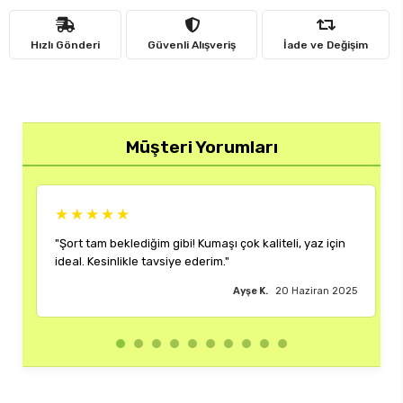
Hızlı Gönderi
Güvenli Alışveriş
İade ve Değişim
Müşteri Yorumları
★★★★★
★★★★
ort tam beklediğim gibi! Kumaşı çok kaliteli, yaz için
"Rengi ve ka
eal. Kesinlikle tavsiye ederim."
çok memnun 
Ayşe K.
20 Haziran 2025