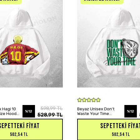
SEPETE EKLE
SEPETE EKLE
598,99 TL
 Hagi 10
Beyaz Unisex Don't
%12
%12
size Hoodie
Waste Your Time
528,99 TL
Baskılı Oversize Hoodie
Sweatshirt
SEPETTEKI FIYAT
SEPETTEKI FIYA
502,54 TL
502,54 TL