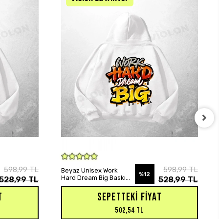
SEPETE EKLE
598,99 TL
598,99 TL
Beyaz Unisex Work
%12
Hard Dream Big Baskılı
528,99 TL
528,99 TL
Oversize Hoodie
Sweatshirt
T
SEPETTEKI FIYAT
502,54 TL