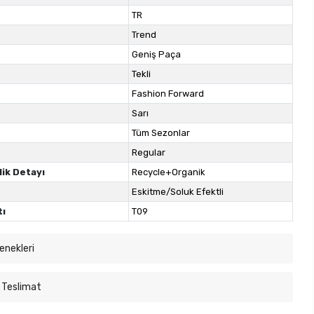
TR
Trend
Geniş Paça
Tekli
Fashion Forward
Sarı
Tüm Sezonlar
Regular
lik Detayı
Recycle+Organik
Eskitme/Soluk Efektli
tı
T09
enekleri
 Teslimat