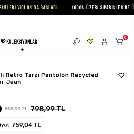
'DA BAŞLADI
1000₺ ÜZERİ SİPARİŞLER DE ÜCRETSİZ KARGO
0
💖koleksiyonlar
zlı Retro Tarzı Pantolon Recycled
ar Jean
798,99 TL
898,99 TL
759,04 TL
iyat