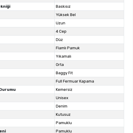
kniği
Baskısız
Yüksek Bel
Uzun
4 Cep
Düz
Flamlı Pamuk
Yıkamalı
Orta
Baggy Fit
Full Fermuar Kapama
 Durumu
Kemersiz
Unisex
Denim
Kutusuz
Pamuklu
eni
Pamuklu