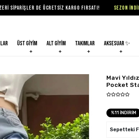
 DE ÜCRETSİZ KARGO FIRSATI!
SEZON İNDİRİMLERİ VİOLON
nlar
Üst Giyim
Alt Giyim
Takımlar
Aksesuar ✨
Mavi Yıldı
Pocket St
%11 İNDİRİM
Sepetteki F