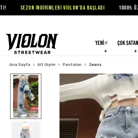
 İNDİRİMLERİ VİOLON'DA BAŞLADI
1000₺ ÜZERİ SİPARİŞLER
Yeni⚡
Çok Sata
Ana Sayfa
Alt Giyim
Pantolon
Jeans