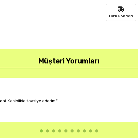
Hızlı Gönderi
Müşteri Yorumları
r, çok memnun kaldım."