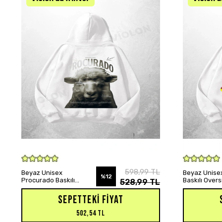
SEPETE EKLE
598,99 TL
Beyaz Unisex
Beyaz Unisex
%12
Procurado Baskılı
Baskılı Over
528,99 TL
Oversize Hoodie
Sweatshirt
Sweatshirt
SEPETTEKI FIYAT
502,54 TL