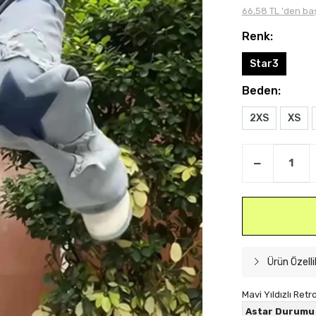
66,58 TL 'den baş
Renk:
Star3
Beden:
2XS
XS
Ürün Özelli
Mavi Yıldızlı Ret
Astar Durumu