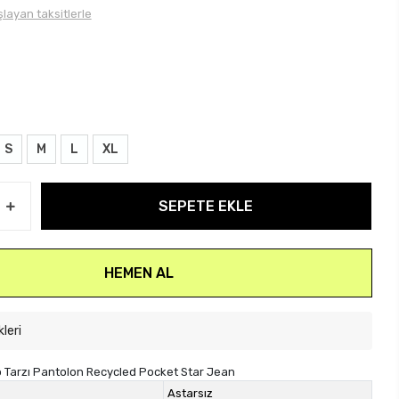
layan taksitlerle
S
M
L
XL
SEPETE EKLE
HEMEN AL
kleri
ro Tarzı Pantolon Recycled Pocket Star Jean
Astarsız