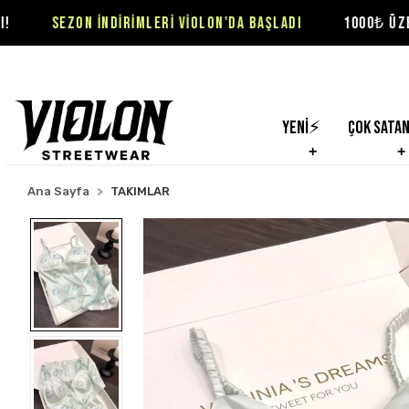
NDİRİMLERİ VİOLON'DA BAŞLADI
1000₺ ÜZERİ SİPARİŞLER 
Yeni⚡
Çok Sata
Ana Sayfa
TAKIMLAR