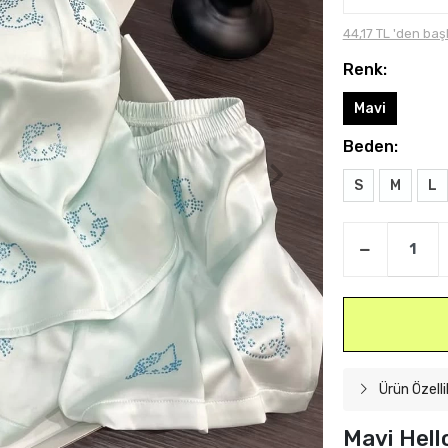
44,17 TL 'den baş
Renk:
Mavi
Beden:
S
M
L
Ürün Özelli
Mavi Hello