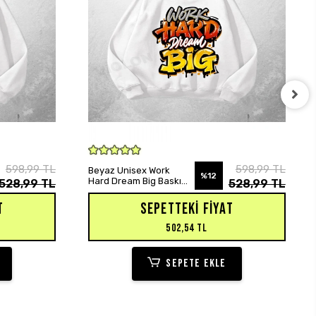
SEPETE EKLE
598,99 TL
598,99 TL
Beyaz Unisex Work
%12
Hard Dream Big Baskılı
528,99 TL
528,99 TL
Oversize Hoodie
Sweatshirt
T
SEPETTEKI FIYAT
502,54 TL
SEPETE EKLE