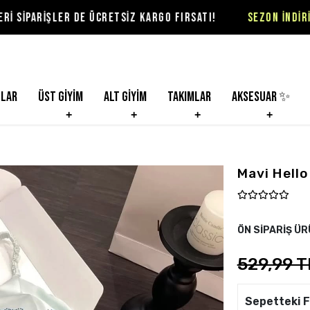
DE ÜCRETSİZ KARGO FIRSATI!
SEZON İNDİRİMLERİ VİOLON'
nlar
Üst Giyim
Alt Giyim
Takımlar
Aksesuar ✨
Mavi Hello
ÖN SİPARİŞ Ü
529,99 T
Sepetteki F