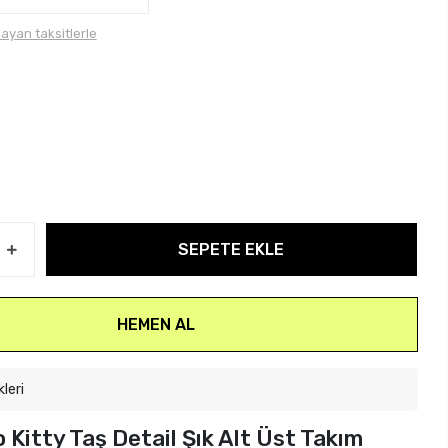
layan taksitlerle
SEPETE EKLE
HEMEN AL
kleri
 Kitty Taş Detail Şık Alt Üst Takım