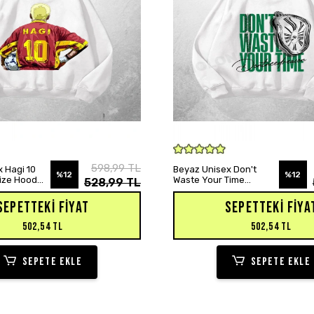
SEPETE EKLE
SEPETE EKLE
598,99 TL
 Hagi 10
Beyaz Unisex Don't
%12
%12
size Hoodie
Waste Your Time
528,99 TL
Baskılı Oversize Hoodie
Sweatshirt
SEPETTEKI FIYAT
SEPETTEKI FIYA
502,54 TL
502,54 TL
SEPETE EKLE
SEPETE EKLE