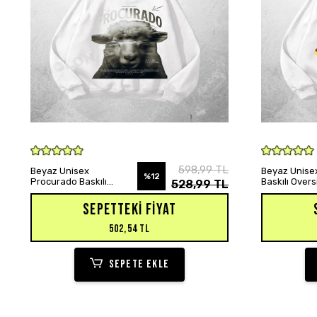
SEPETE EKLE
598,99 TL
Beyaz Unisex
Beyaz Unisex
%12
Procurado Baskılı
Baskılı Over
528,99 TL
Oversize Hoodie
Sweatshirt
Sweatshirt
SEPETTEKI FIYAT
502,54 TL
SEPETE EKLE