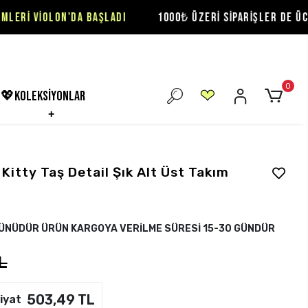
DA BAŞLADI
1000₺ ÜZERİ SİPARİŞLER DE ÜCRETSİZ KARGO F
0
💖koleksiyonlar
 Kitty Taş Detail Şık Alt Üst Takım
RÜNÜDÜR ÜRÜN KARGOYA VERİLME SÜRESİ 15-30 GÜNDÜR
L
503,49 TL
iyat