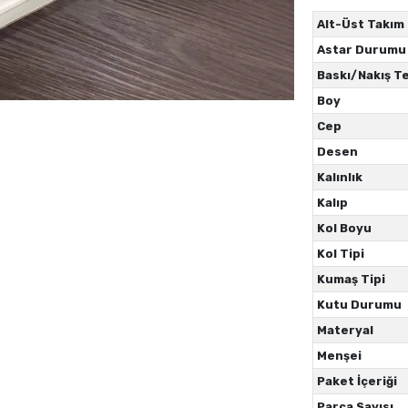
Alt-Üst Takım
Astar Durumu
Baskı/Nakış Te
Boy
Cep
Desen
Kalınlık
Kalıp
Kol Boyu
Kol Tipi
Kumaş Tipi
Kutu Durumu
Materyal
Menşei
Paket İçeriği
Parça Sayısı