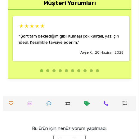
Müşteri Yorumları
★★★★★
in
"Rengi ve kalıbı harika. Her kombinime uyum sağlıyor,
çok memnun kaldım."
2025
Burak M.
18 Haziran 2025
Bu ürün için henüz yorum yapılmadı.