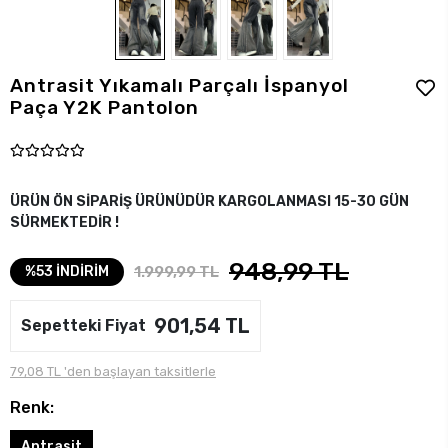
Antrasit Yıkamalı Parçalı İspanyol
Paça Y2K Pantolon
ÜRÜN ÖN SİPARİŞ ÜRÜNÜDÜR KARGOLANMASI 15-30 GÜN
SÜRMEKTEDİR !
948,99 TL
1.999,99 TL
%53 İNDİRİM
901,54 TL
Sepetteki Fiyat
79,08 TL 'den başlayan taksitlerle
Renk:
Antrasit