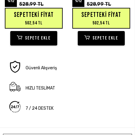
%12
%12
528,99 TL
528,99 TL
SEPETTEKI FIYAT
SEPETTEKI FIYAT
502,54 TL
502,54 TL
SEPETE EKLE
SEPETE EKLE
Güvenli Alışveriş
HIZLI TESLİMAT
7 / 24 DESTEK