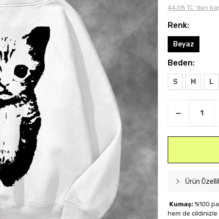
44,08 TL 'den baş
Renk:
Beyaz
Beden:
S
M
L
Ürün Özelli
Kumaş:
%100 pam
hem de cildinizl