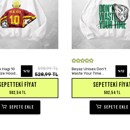
SEPETE EKLE
SEPETE EKLE
598,99 TL
 Hagi 10
Beyaz Unisex Don't
%12
%12
size Hoodie
Waste Your Time
528,99 TL
Baskılı Oversize Hoodie
Sweatshirt
SEPETTEKI FIYAT
SEPETTEKI FIYA
502,54 TL
502,54 TL
SEPETE EKLE
SEPETE EKLE