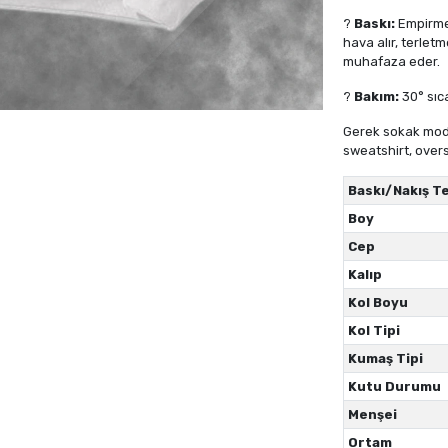
?
Baskı:
Empirme 
hava alır, terletm
muhafaza eder.
?
Bakım:
30° sıc
Gerek sokak moda
sweatshirt, overs
Baskı/Nakış Te
Boy
Cep
Kalıp
Kol Boyu
Kol Tipi
Kumaş Tipi
Kutu Durumu
Menşei
Ortam