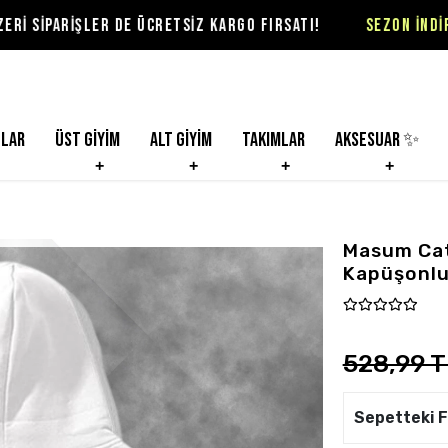
R DE ÜCRETSİZ KARGO FIRSATI!
SEZON İNDİRİMLERİ VİOLO
nlar
Üst Giyim
Alt Giyim
Takımlar
Aksesuar ✨
Masum Cat 
Kapüşonlu
528,99 T
Sepetteki F