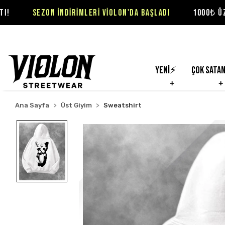
N İNDİRİMLERİ VİOLON'DA BAŞLADI
1000₺ ÜZERİ SİPARİŞLE
Yeni⚡
Çok Sata
Ana Sayfa
Üst Giyim
Sweatshirt