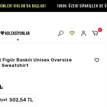
N'DA BAŞLADI
1000₺ ÜZERİ SİPARİŞLER DE ÜCRETSİZ KARG
0
💖koleksiyonlar
Figür Baskılı Unisex Oversize
 Sweatshirt
L
502,54 TL
iyat