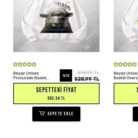
SEPETE EKLE
598,99 TL
Beyaz Unisex
Beyaz Unisex
%12
Procurado Baskılı
Baskılı Over
528,99 TL
Oversize Hoodie
Sweatshirt
Sweatshirt
SEPETTEKI FIYAT
502,54 TL
SEPETE EKLE