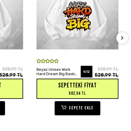
SEPETE EKLE
598,99 TL
598,99 TL
Beyaz Unisex Work
%12
Hard Dream Big Baskılı
528,99 TL
528,99 TL
Oversize Hoodie
Sweatshirt
T
SEPETTEKI FIYAT
502,54 TL
SEPETE EKLE