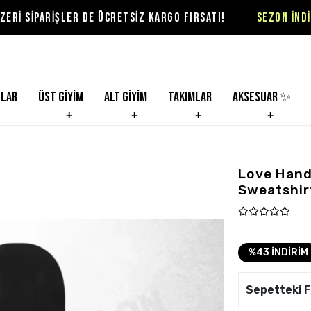
ER DE ÜCRETSİZ KARGO FIRSATI!
SEZON İNDİRİMLERİ VİOL
nlar
Üst Giyim
Alt Giyim
Takımlar
Aksesuar ✨
Love Hand
Sweatshir
%43 İNDİRİM
Sepetteki F