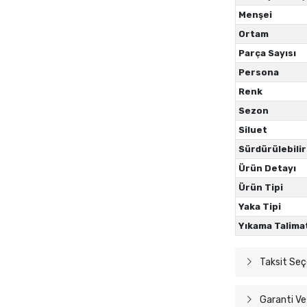
Menşei
Ortam
Parça Sayısı
Persona
Renk
Sezon
Siluet
Sürdürülebilir
Ürün Detayı
Ürün Tipi
Yaka Tipi
Yıkama Talima
Taksit Seç
Garanti Ve