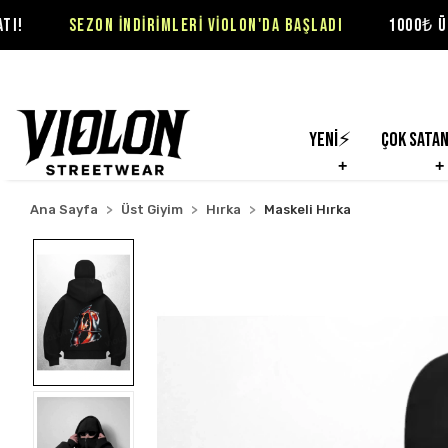
ON İNDİRİMLERİ VİOLON'DA BAŞLADI
1000₺ ÜZERİ SİPARİŞL
Yeni⚡
Çok Sata
Ana Sayfa
Üst Giyim
Hırka
Maskeli Hırka