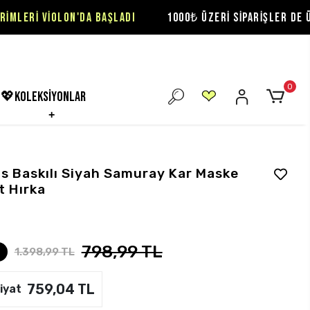
ON'DA BAŞLADI
1000₺ ÜZERİ SİPARİŞLER DE ÜCRETSİZ KARG
0
💖koleksiyonlar
s Baskılı Siyah Samuray Kar Maske
t Hırka
798,99 TL
1.398,99 TL
759,04 TL
iyat