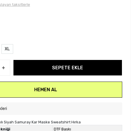
layan taksitlerle
XL
SEPETE EKLE
HEMEN AL
kleri
lı Siyah Samuray Kar Maske Sweatshirt Hırka
kniği
DTF Baskı