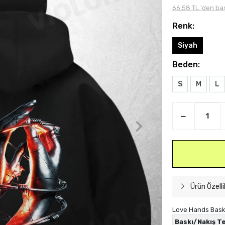
66,58 TL 'den baş
Renk:
Siyah
Beden:
S
M
L
Ürün Özelli
Love Hands Baskı
Baskı/Nakış Te