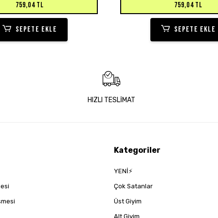
759,04 TL
759,04 TL
SEPETE EKLE
SEPETE EKLE
HIZLI TESLİMAT
Kategoriler
YENİ⚡
mesi
Çok Satanlar
eşmesi
Üst Giyim
Alt Giyim