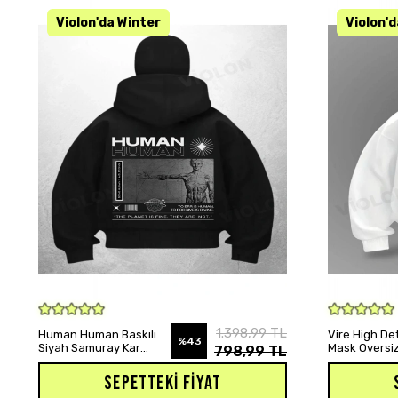
SEPETE EKLE
1.398,99 TL
Human Human Baskılı
Vire High Det
%43
Siyah Samuray Kar
Mask Oversiz
798,99 TL
Maske Sweatshirt
Hırka
SEPETTEKI FIYAT