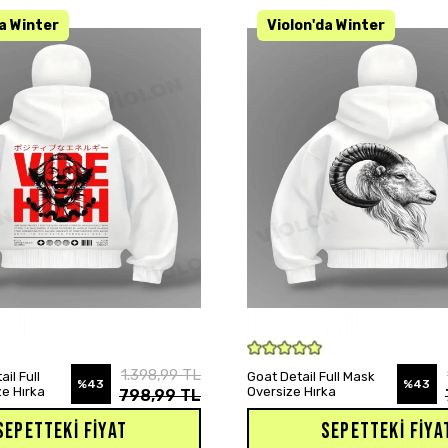
SEPETE EKLE
SEPETE EKLE
1.398,99 TL
ail Full
Goat Detail Full Mask
%43
%43
e Hırka
Oversize Hırka
798,99 TL
SEPETTEKI FIYAT
SEPETTEKI FIYA