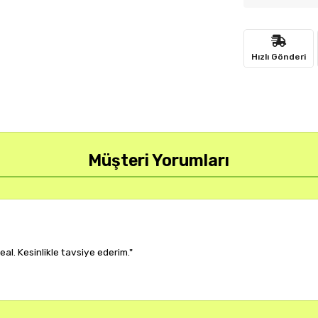
Hızlı Gönderi
Müşteri Yorumları
r, çok memnun kaldım."