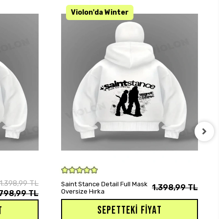
KARGO BEDAVA
SEPETE EKLE
1.398,99 TL
Saint Stance Detail Full Mask
1.398,99 TL
Oversize Hırka
798,99 TL
SEPETTEKI FIYAT
T