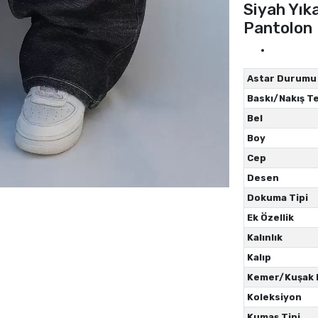
Siyah Yık
Pantolon
Astar Durumu
Baskı/Nakış Te
Bel
Boy
Cep
Desen
Dokuma Tipi
Ek Özellik
Kalınlık
Kalıp
Kemer/Kuşak
Koleksiyon
Kumaş Tipi