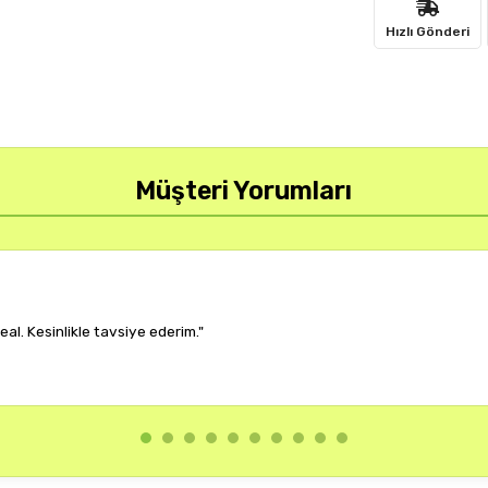
Hızlı Gönderi
Müşteri Yorumları
r, çok memnun kaldım."