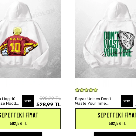
SEPETE EKLE
SEPETE EKLE
598,99 TL
 Hagi 10
Beyaz Unisex Don't
%12
%12
size Hoodie
Waste Your Time
528,99 TL
Baskılı Oversize Hoodie
Sweatshirt
SEPETTEKI FIYAT
SEPETTEKI FIYA
502,54 TL
502,54 TL