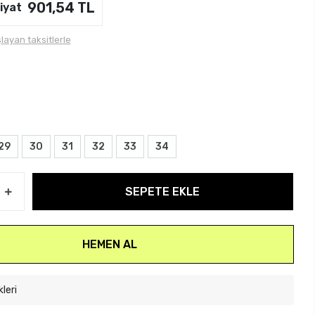
901,54 TL
iyat
layan taksitlerle
29
30
31
32
33
34
SEPETE EKLE
HEMEN AL
kleri