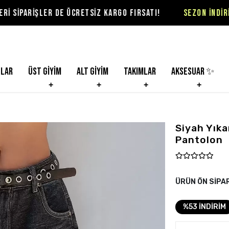
 DE ÜCRETSİZ KARGO FIRSATI!
SEZON İNDİRİMLERİ VİOLON
nlar
Üst Giyim
Alt Giyim
Takımlar
Aksesuar ✨
Siyah Yıka
Pantolon
ÜRÜN ÖN SİPA
%53 İNDİRİM