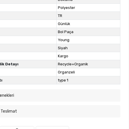
Polyester
TR
Günlük
Bol Paça
Young
Siyah
Kargo
lik Detayı
Recycle+Organik
Organzeli
tı
type 1
enekleri
 Teslimat