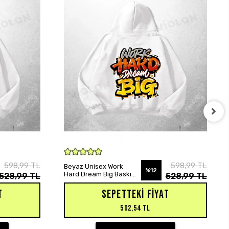
SEPETE EKLE
598,99 TL
598,99 TL
Beyaz Unisex Work
%12
Hard Dream Big Baskılı
528,99 TL
528,99 TL
Oversize Hoodie
Sweatshirt
T
SEPETTEKI FIYAT
502,54 TL