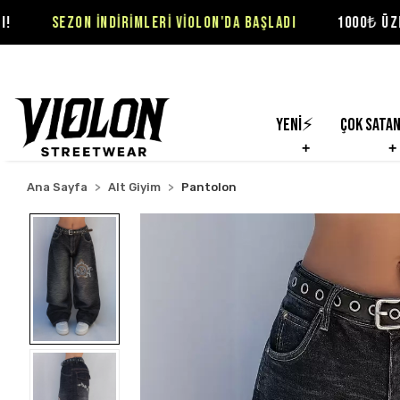
İNDİRİMLERİ VİOLON'DA BAŞLADI
1000₺ ÜZERİ SİPARİŞLER
Yeni⚡
Çok Sata
Ana Sayfa
Alt Giyim
Pantolon