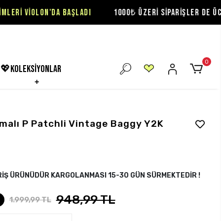
'DA BAŞLADI
1000₺ ÜZERİ SİPARİŞLER DE ÜCRETSİZ KARGO 
0
💖koleksiyonlar
malı P Patchli Vintage Baggy Y2K
RİŞ ÜRÜNÜDÜR KARGOLANMASI 15-30 GÜN SÜRMEKTEDİR !
948,99 TL
1.999,99 TL