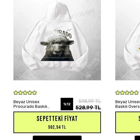
SEPETE EKLE
598,99 TL
Beyaz Unisex
Beyaz Unisex
%12
Procurado Baskılı
Baskılı Over
528,99 TL
Oversize Hoodie
Sweatshirt
Sweatshirt
SEPETTEKI FIYAT
502,54 TL