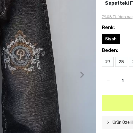
Sepetteki F
79,08 TL 'den baş
Renk:
Siyah
Beden:
27
28
Ürün Özelli