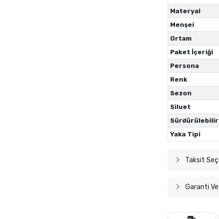
Materyal
Menşei
Ortam
Paket İçeriği
Persona
Renk
Sezon
Siluet
Sürdürülebilir
Yaka Tipi
Taksit Seç
Garanti Ve