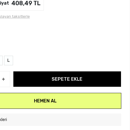
408,49 TL
iyat
layan taksitlerle
L
SEPETE EKLE
HEMEN AL
kleri