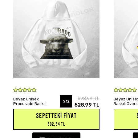
SEPETE EKLE
598,99 TL
Beyaz Unisex
Beyaz Unisex
%12
Procurado Baskılı
Baskılı Over
528,99 TL
Oversize Hoodie
Sweatshirt
Sweatshirt
SEPETTEKI FIYAT
502,54 TL