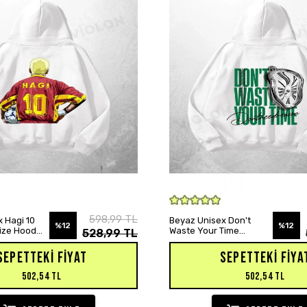
SEPETE EKLE
SEPETE EKLE
598,99 TL
 Hagi 10
Beyaz Unisex Don't
%12
%12
size Hoodie
Waste Your Time
528,99 TL
Baskılı Oversize Hoodie
Sweatshirt
SEPETTEKI FIYAT
SEPETTEKI FIYA
502,54 TL
502,54 TL