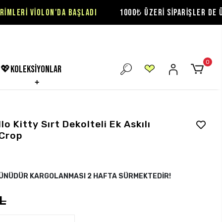
'DA BAŞLADI
1000₺ ÜZERİ SİPARİŞLER DE ÜCRETSİZ KARGO
0
💖koleksiyonlar
lo Kitty Sırt Dekolteli Ek Askılı
 Crop
RÜNÜDÜR KARGOLANMASI 2 HAFTA SÜRMEKTEDİR!
L