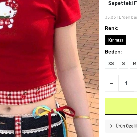
Sepetteki F
35,83 TL 'den baş
Renk:
Kırmızı
Beden:
XS
S
M
Ürün Özelli