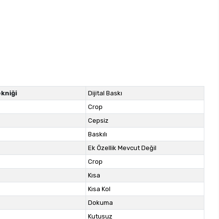
kniği
Dijital Baskı
Crop
Cepsiz
Baskılı
Ek Özellik Mevcut Değil
Crop
Kısa
Kısa Kol
Dokuma
Kutusuz