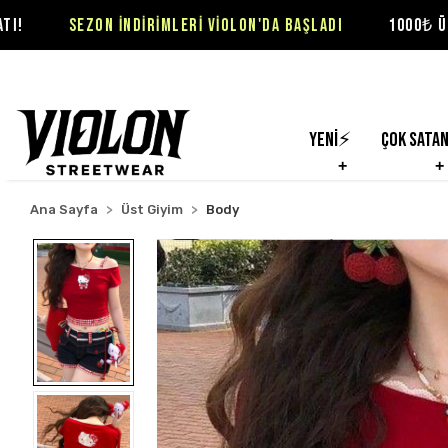
 İNDİRİMLERİ VİOLON'DA BAŞLADI
1000₺ ÜZERİ SİPARİŞLE
Yeni⚡
Çok Sata
Ana Sayfa
Üst Giyim
Body