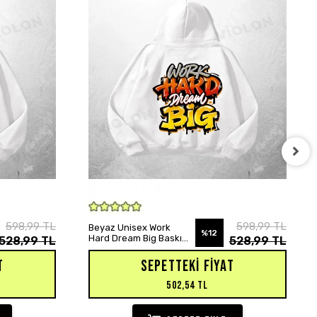
SEPETE EKLE
598,99 TL
598,99 TL
Beyaz Unisex Work
%12
Hard Dream Big Baskılı
528,99 TL
528,99 TL
Oversize Hoodie
Sweatshirt
T
SEPETTEKI FIYAT
502,54 TL