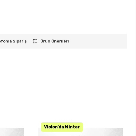
efonla Sipariş
Ürün Önerileri