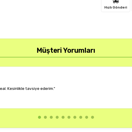
Hızlı Gönderi
Müşteri Yorumları
r, çok memnun kaldım."