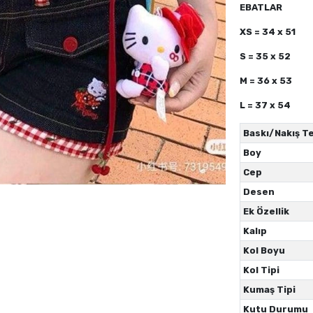
EBATLAR
XS = 34 x 51
S = 35 x 52
M = 36 x 53
L = 37 x 54
Baskı/Nakış Te
Boy
Cep
Desen
Ek Özellik
Kalıp
Kol Boyu
Kol Tipi
Kumaş Tipi
Kutu Durumu