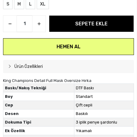
S
M
L
XL
SEPETE EKLE
HEMEN AL
Ürün Özellikleri
King Champions Detail Full Mask Oversize Hırka
Baskı/Nakış Tekniği
DTF Baskı
Boy
Standart
Cep
Çift cepli
Desen
Baskılı
Dokuma Tipi
3 iplik penye şardonlu
Ek Özellik
Yıkamalı