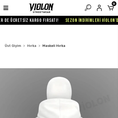
0
DE ÜCRETSİZ KARGO FIRSATI!
SEZON İNDİRİMLERİ VİOLON'DA 
Üst Giyim
Hırka
Maskeli Hırka