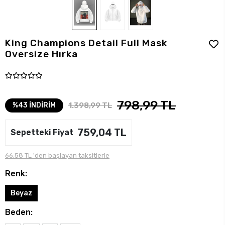
King Champions Detail Full Mask
Oversize Hırka
798,99 TL
1.398,99 TL
%43 İNDİRİM
759,04 TL
Sepetteki Fiyat
66,58 TL 'den başlayan taksitlerle
Renk:
Beyaz
Beden: