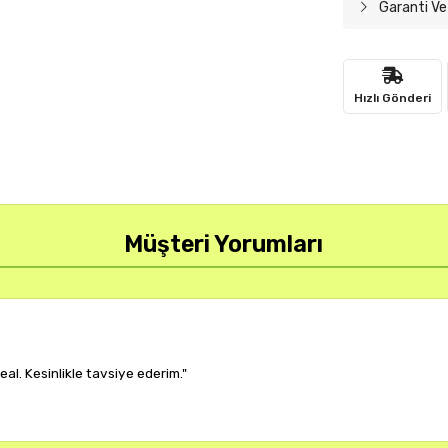
Garanti Ve
Hızlı Gönderi
Müşteri Yorumları
r, çok memnun kaldım."