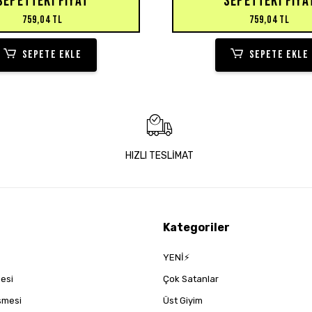
SEPETTEKI FIYAT
SEPETTEKI FIYA
759,04 TL
759,04 TL
SEPETE EKLE
SEPETE EKLE
HIZLI TESLİMAT
Kategoriler
YENİ⚡
mesi
Çok Satanlar
eşmesi
Üst Giyim