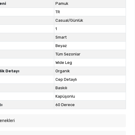
eni
Pamuk
TR
Casual/Günlük
1
Smart
Beyaz
Tüm Sezonlar
Wide Leg
lik Detayı
Organik
Cep Detaylı
Baskılı
Kapüşonlu
tı
60 Derece
enekleri