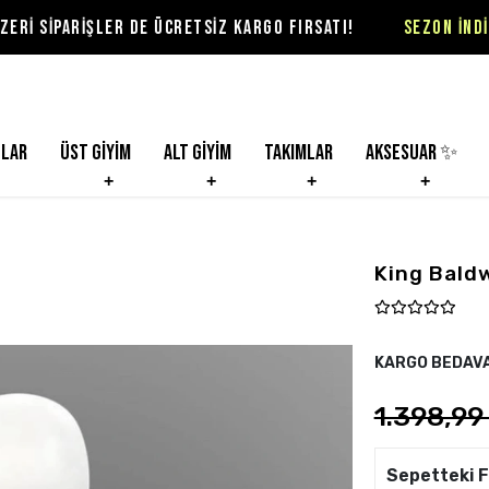
R DE ÜCRETSİZ KARGO FIRSATI!
SEZON İNDİRİMLERİ VİOLO
nlar
Üst Giyim
Alt Giyim
Takımlar
Aksesuar ✨
King Baldw
KARGO BEDAV
1.398,99
Sepetteki F