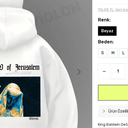
116,58 TL 'den ba
Renk:
Beyaz
Beden:
S
M
L
Ürün Özelli
King Baldwin Deta