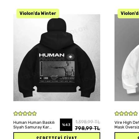
SEPETE EKLE
1.398,99 TL
Human Human Baskılı
Vire High Det
%43
Siyah Samuray Kar
Mask Oversiz
798,99 TL
Maske Sweatshirt
Hırka