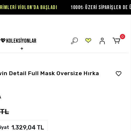
N'DA BAŞLADI
1000₺ ÜZERİ SİPARİŞLER DE ÜCRETSİZ KARG
0
💖koleksiyonlar
in Detail Full Mask Oversize Hırka
A
 TL
1.329,04 TL
iyat