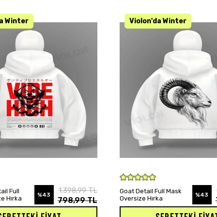
SEPETE EKLE
SEPETE EKLE
1.398,99 TL
ail Full
Goat Detail Full Mask
%43
%43
e Hırka
Oversize Hırka
798,99 TL