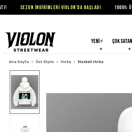
N İNDİRİMLERİ VİOLON'DA BAŞLADI
1000₺ ÜZERİ SİPARİŞLE
Yeni⚡
Çok Sata
Ana Sayfa
Üst Giyim
Hırka
Maskeli Hırka