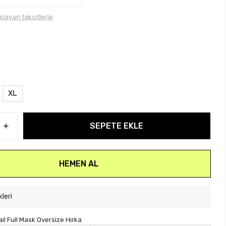
şlayan taksitlerle
XL
SEPETE EKLE
HEMEN AL
kleri
il Full Mask Oversize Hırka