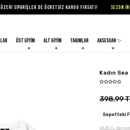
RİŞLER DE ÜCRETSİZ KARGO FIRSATI!
SEZON İNDİRİMLERİ 
nlar
Üst Giyim
Alt Giyim
Takımlar
Aksesuar ✨
Kadın Sea
398,99 
Sepetteki F
33,25 TL 'den baş