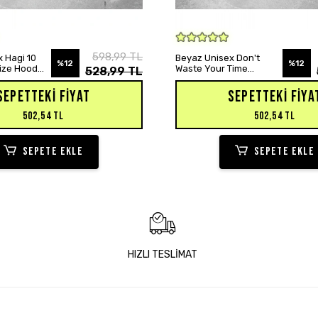
SEPETE EKLE
SEPETE EKLE
598,99 TL
 Hagi 10
Beyaz Unisex Don't
%12
%12
size Hoodie
Waste Your Time
528,99 TL
Baskılı Oversize Hoodie
Sweatshirt
SEPETTEKI FIYAT
SEPETTEKI FIYA
502,54 TL
502,54 TL
SEPETE EKLE
SEPETE EKLE
HIZLI TESLİMAT