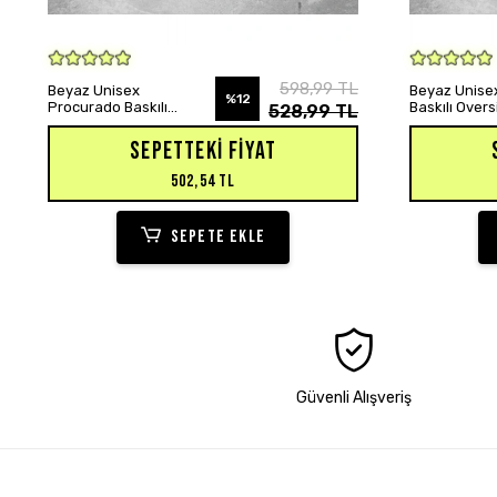
SEPETE EKLE
598,99 TL
Beyaz Unisex
Beyaz Unisex
%12
Procurado Baskılı
Baskılı Over
528,99 TL
Oversize Hoodie
Sweatshirt
Sweatshirt
SEPETTEKI FIYAT
502,54 TL
SEPETE EKLE
Güvenli Alışveriş