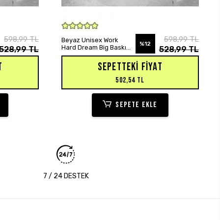
SEPETE EKLE
598,99 TL
598,99 TL
Beyaz Unisex Work
%12
Hard Dream Big Baskılı
528,99 TL
528,99 TL
Oversize Hoodie
Sweatshirt
T
SEPETTEKI FIYAT
502,54 TL
SEPETE EKLE
7 / 24 DESTEK