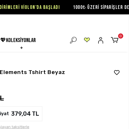
VİOLON'DA BAŞLADI
1000₺ ÜZERİ SİPARİŞLER DE ÜCRETSİZ
0
💖koleksiyonlar
 Elements Tshirt Beyaz
TL
379,04 TL
iyat
layan taksitlerle