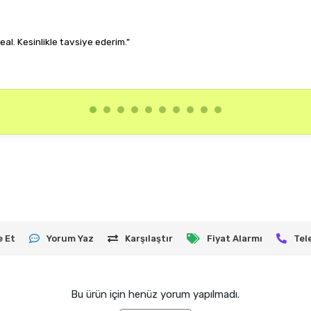
★★★★★
"Rengi ve kalıbı harika. Her kombinime uyum sağlıyor,
an 2025
e Et
Yorum Yaz
Karşılaştır
Fiyat Alarmı
Tel
Bu ürün için henüz yorum yapılmadı.