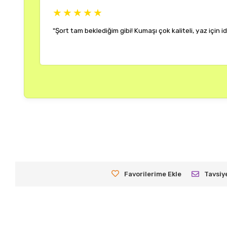
Ayşe K.
20 Hazir
Favorilerime Ekle
Tavsiy