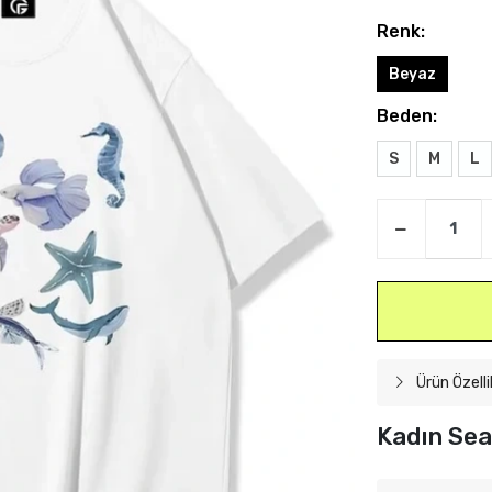
Renk:
Beyaz
Beden:
S
M
L
Ürün Özelli
Kadın Sea