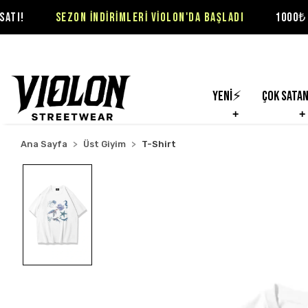
SEZON İNDİRİMLERİ VİOLON'DA BAŞLADI
1000₺ ÜZERİ SİPA
Yeni⚡
Çok Sata
Ana Sayfa
Üst Giyim
T-Shirt