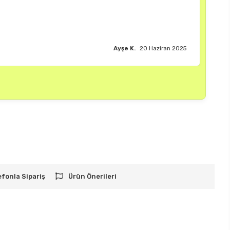
 çok memnun kaldım."
efonla Sipariş
Ürün Önerileri