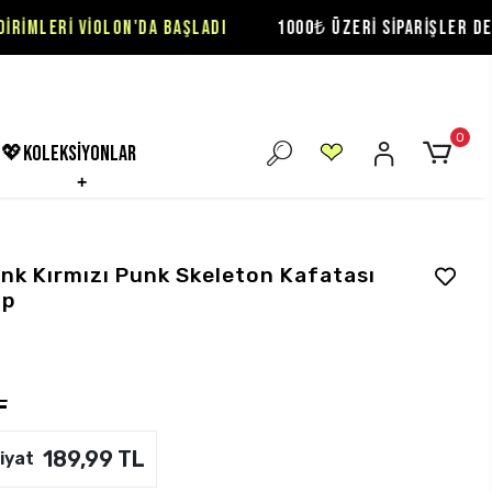
OLON'DA BAŞLADI
1000₺ ÜZERİ SİPARİŞLER DE ÜCRETSİZ KA
0
💖koleksiyonlar
nk Kırmızı Punk Skeleton Kafatası
op
L
189,99 TL
iyat