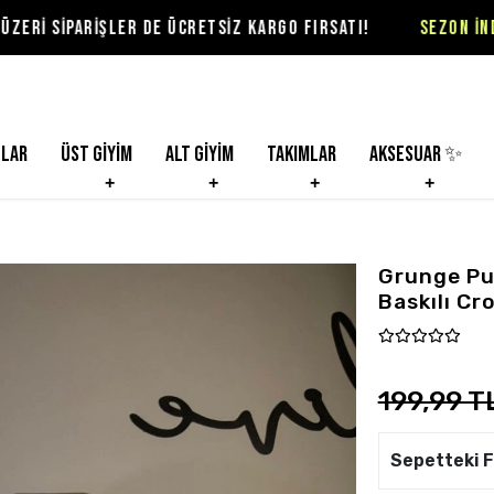
ŞLER DE ÜCRETSİZ KARGO FIRSATI!
SEZON İNDİRİMLERİ Vİ
nlar
Üst Giyim
Alt Giyim
Takımlar
Aksesuar ✨
Grunge Pu
Baskılı Cr
199,99 T
Sepetteki F