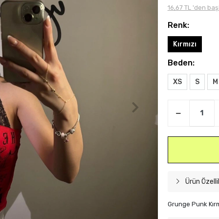
16,67 TL 'den baş
Renk:
Kırmızı
Beden:
XS
S
M
Ürün Özelli
Grunge Punk Kırm