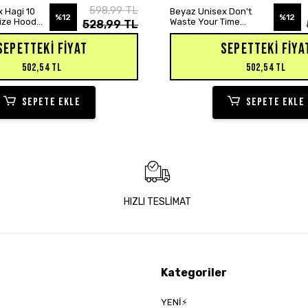
SEPETE EKLE
SEPETE EKLE
598,99 TL
 Hagi 10
Beyaz Unisex Don't
%12
%12
size Hoodie
Waste Your Time
528,99 TL
Baskılı Oversize Hoodie
Sweatshirt
SEPETTEKI FIYAT
SEPETTEKI FIYA
502,54 TL
502,54 TL
SEPETE EKLE
SEPETE EKLE
HIZLI TESLİMAT
Kategoriler
YENİ⚡