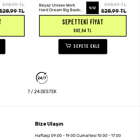
SEPETE EKLE
598,99 TL
598,99 TL
Beyaz Unisex Work
%12
Hard Dream Big Baskılı
528,99 TL
528,99 TL
Oversize Hoodie
Sweatshirt
T
SEPETTEKI FIYAT
502,54 TL
SEPETE EKLE
7 / 24 DESTEK
Bize Ulaşın
Haftaiçi 09:00 - 19:00 Cumartesi 10:00 - 17:00