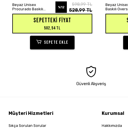
SEPETE EKLE
598,99 TL
Beyaz Unisex
Beyaz Unisex
%12
Procurado Baskılı
Baskılı Over
528,99 TL
Oversize Hoodie
Sweatshirt
Sweatshirt
SEPETTEKI FIYAT
502,54 TL
SEPETE EKLE
Güvenli Alışveriş
Müşteri Hizmetleri
Kurumsal
Sıkça Sorulan Sorular
Hakkımızda