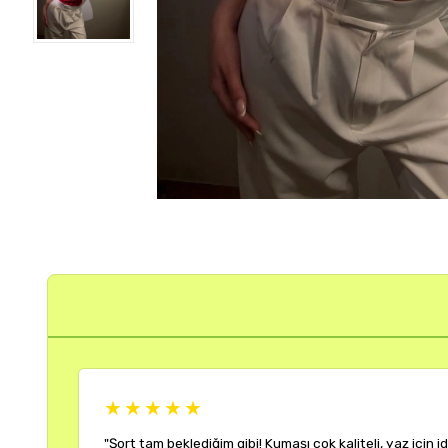
★★★★★
"Rengi ve kalıbı harika. Her kombinime uyum