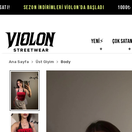
ZON İNDİRİMLERİ VİOLON'DA BAŞLADI
1000₺ ÜZERİ SİPARİ
Yeni⚡
Çok Sata
Ana Sayfa
Üst Giyim
Body