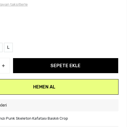
layan taksitlerle
L
SEPETE EKLE
HEMEN AL
kleri
ızı Punk Skeleton Kafatası Baskılı Crop