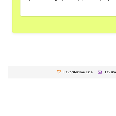
.
20 Haziran 2025
Favorilerime Ekle
Tavsiy