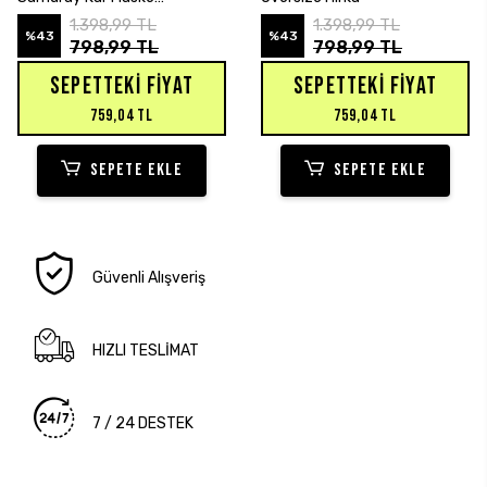
Sweatshirt Hırka
1.398,99 TL
1.398,99 TL
%43
%43
798,99 TL
798,99 TL
SEPETTEKI FIYAT
SEPETTEKI FIYAT
759,04 TL
759,04 TL
SEPETE EKLE
SEPETE EKLE
Güvenli Alışveriş
HIZLI TESLİMAT
7 / 24 DESTEK