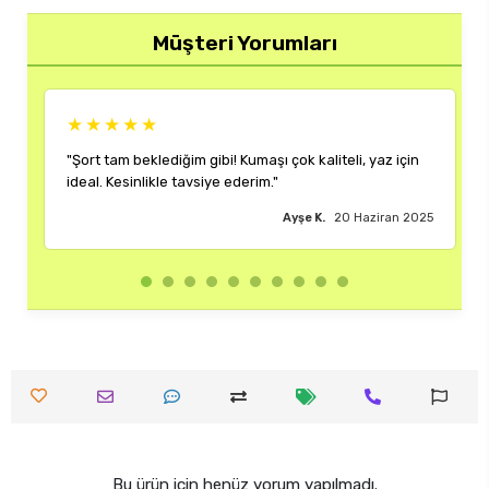
Müşteri Yorumları
★★★★★
 çok kaliteli, yaz için
"Rengi ve kalıbı harika. Her kombinime uy
çok memnun kaldım."
Ayşe K.
20 Haziran 2025
Burak M.
1
Bu ürün için henüz yorum yapılmadı.