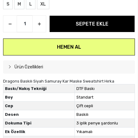
S
M
L
XL
SEPETE EKLE
HEMEN AL
Ürün Özellikleri
Dragons Baskılı Siyah Samuray Kar Maske Sweatshirt Hırka
Baskı/Nakış Tekniği
DTF Baskı
Boy
Standart
Cep
Çift cepli
Desen
Baskılı
Dokuma Tipi
3 iplik penye şardonlu
Ek Özellik
Yıkamalı