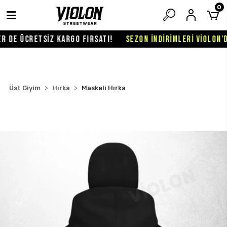
0
 DE ÜCRETSİZ KARGO FIRSATI!
SEZON İNDİRİMLERİ VİOLON'DA
Üst Giyim
Hırka
Maskeli Hırka