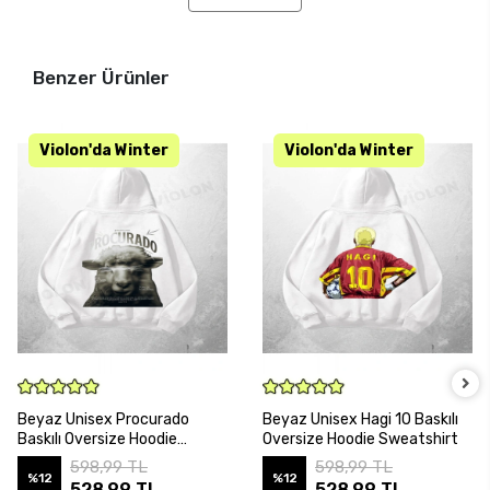
Benzer Ürünler
SEPETE EKLE
SEPETE EKLE
Beyaz Unisex Procurado
Beyaz Unisex Hagi 10 Baskılı
Baskılı Oversize Hoodie
Oversize Hoodie Sweatshirt
Sweatshirt
598,99 TL
598,99 TL
%12
%12
528,99 TL
528,99 TL