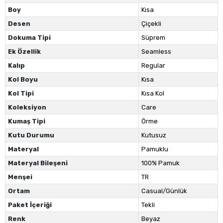
Boy
Kısa
Desen
Çiçekli
Dokuma Tipi
Süprem
Ek Özellik
Seamless
Kalıp
Regular
Kol Boyu
Kısa
Kol Tipi
Kısa Kol
Koleksiyon
Care
Kumaş Tipi
Örme
Kutu Durumu
Kutusuz
Materyal
Pamuklu
Materyal Bileşeni
100% Pamuk
Menşei
TR
Ortam
Casual/Günlük
Paket İçeriği
Tekli
Renk
Beyaz