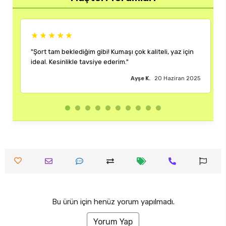
★★★★★
 kaliteli, yaz için
"Rengi ve kalıbı harika. Her kombinime uyum s
çok memnun kaldım."
e K.
20 Haziran 2025
Burak M.
18 Ha
Bu ürün için henüz yorum yapılmadı.
Yorum Yap