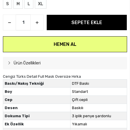
S
M
L
XL
SEPETE EKLE
HEMEN AL
Ürün Özellikleri
Cengiz Türks Detail Full Mask Oversize Hırka
Baskı/Nakış Tekniği
DTF Baskı
Boy
Standart
Cep
Çift cepli
Desen
Baskılı
Dokuma Tipi
3 iplik penye şardonlu
Ek Özellik
Yıkamalı