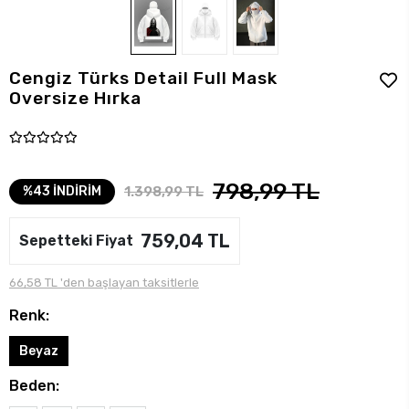
Cengiz Türks Detail Full Mask
Oversize Hırka
798,99 TL
1.398,99 TL
%43 İNDİRİM
759,04 TL
Sepetteki Fiyat
66,58 TL 'den başlayan taksitlerle
Renk:
Beyaz
Beden: