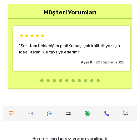
Müşteri Yorumları
★★★★★
maşı çok kaliteli, yaz için
"Rengi ve kalıbı harika. Her kombinim
rim."
çok memnun kaldım."
Ayşe K.
20 Haziran 2025
Burak 
Bu ürün için henüz yorum yapılmadı.