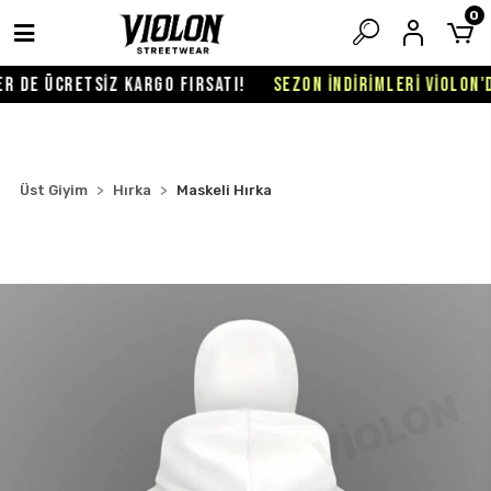
0
 DE ÜCRETSİZ KARGO FIRSATI!
SEZON İNDİRİMLERİ VİOLON'DA
Üst Giyim
Hırka
Maskeli Hırka