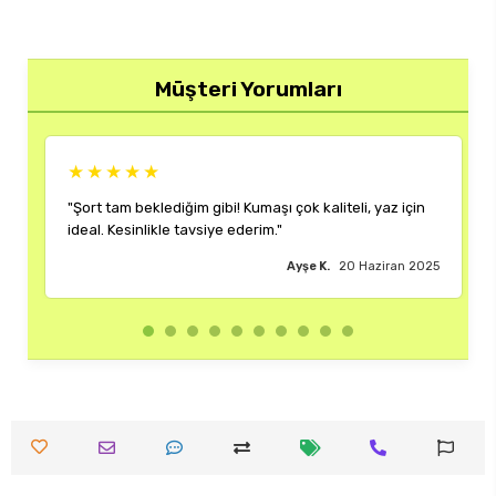
Müşteri Yorumları
★★★★★
iteli, yaz için
"Rengi ve kalıbı harika. Her kombinime uyum sağlı
çok memnun kaldım."
20 Haziran 2025
Burak M.
18 Hazir