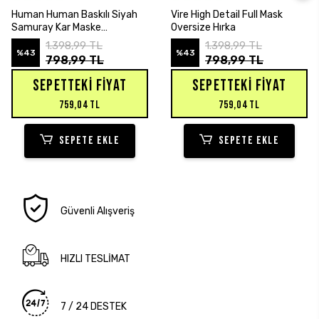
SEPETE EKLE
SEPETE EKLE
Human Human Baskılı Siyah
Vire High Detail Full Mask
Samuray Kar Maske
Oversize Hırka
Sweatshirt Hırka
1.398,99 TL
1.398,99 TL
%43
%43
798,99 TL
798,99 TL
SEPETTEKI FIYAT
SEPETTEKI FIYAT
759,04 TL
759,04 TL
SEPETE EKLE
SEPETE EKLE
Güvenli Alışveriş
HIZLI TESLİMAT
7 / 24 DESTEK