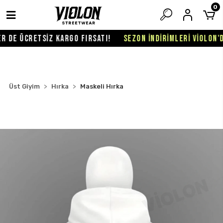
0
DE ÜCRETSİZ KARGO FIRSATI!
SEZON İNDİRİMLERİ VİOLON'DA 
Üst Giyim
Hırka
Maskeli Hırka