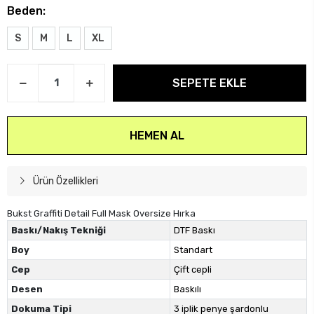
Beden:
S
M
L
XL
SEPETE EKLE
HEMEN AL
Ürün Özellikleri
Bukst Graffiti Detail Full Mask Oversize Hırka
Baskı/Nakış Tekniği
DTF Baskı
Boy
Standart
Cep
Çift cepli
Desen
Baskılı
Dokuma Tipi
3 iplik penye şardonlu