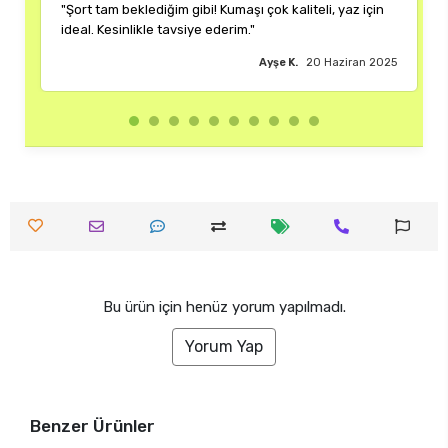
m beklediğim gibi! Kumaşı çok kaliteli, yaz için
"Rengi ve kalıbı 
esinlikle tavsiye ederim."
çok memnun kaldı
Ayşe K.
20 Haziran 2025
Bu ürün için henüz yorum yapılmadı.
Yorum Yap
Benzer Ürünler