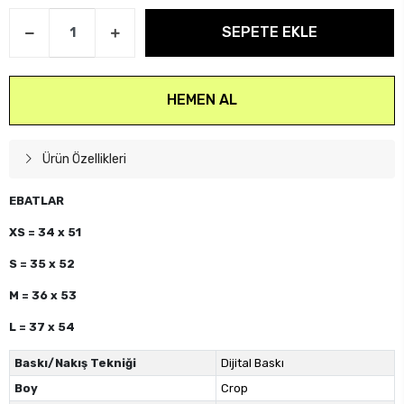
SEPETE EKLE
HEMEN AL
Ürün Özellikleri
EBATLAR
XS = 34 x 51
S = 35 x 52
M = 36 x 53
L = 37 x 54
Baskı/Nakış Tekniği
Dijital Baskı
Boy
Crop