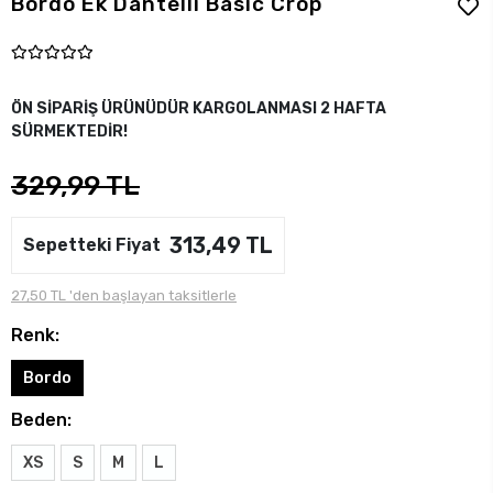
Bordo Ek Dantelli Basic Crop
ÖN SİPARİŞ ÜRÜNÜDÜR KARGOLANMASI 2 HAFTA
SÜRMEKTEDİR!
329,99 TL
313,49 TL
Sepetteki Fiyat
27,50 TL 'den başlayan taksitlerle
Renk:
Bordo
Beden:
XS
S
M
L