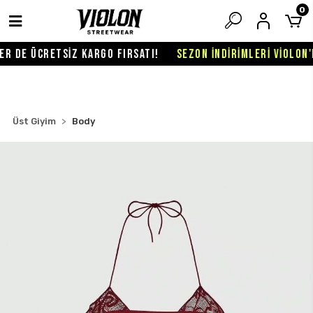
0
 DE ÜCRETSİZ KARGO FIRSATI!
SEZON İNDİRİMLERİ VİOLON'DA
Üst Giyim
Body