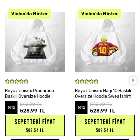
SEPETE EKLE
SEPETE EKLE
Beyaz Unisex Procurado
Beyaz Unisex Hagi 10 Baskılı
Baskılı Oversize Hoodie
Oversize Hoodie Sweatshirt
Sweatshirt
598,99 TL
598,99 TL
%12
%12
528,99 TL
528,99 TL
SEPETTEKI FIYAT
SEPETTEKI FIYAT
502,54 TL
502,54 TL