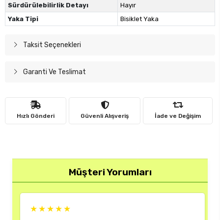
Sürdürülebilirlik Detayı
Hayır
Yaka Tipi
Bisiklet Yaka
Taksit Seçenekleri
Garanti Ve Teslimat
Hızlı Gönderi
Güvenli Alışveriş
İade ve Değişim
Müşteri Yorumları
★★★
★★★★★