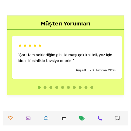
Müşteri Yorumları
★★★★★
li, yaz için
"Rengi ve kalıbı harika. Her kombinime uyum sağlıyor
çok memnun kaldım."
 Haziran 2025
Burak M.
18 Haziran 2