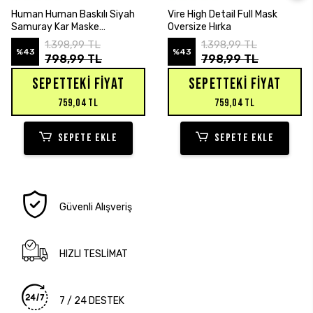
SEPETE EKLE
SEPETE EKLE
Human Human Baskılı Siyah
Vire High Detail Full Mask
Samuray Kar Maske
Oversize Hırka
Sweatshirt Hırka
1.398,99 TL
1.398,99 TL
%43
%43
798,99 TL
798,99 TL
SEPETTEKI FIYAT
SEPETTEKI FIYAT
759,04 TL
759,04 TL
SEPETE EKLE
SEPETE EKLE
Güvenli Alışveriş
HIZLI TESLİMAT
7 / 24 DESTEK