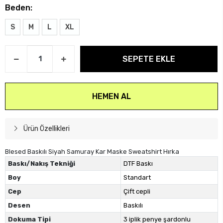
Beden:
S
M
L
XL
SEPETE EKLE
HEMEN AL
Ürün Özellikleri
Blesed Baskılı Siyah Samuray Kar Maske Sweatshirt Hırka
Baskı/Nakış Tekniği
DTF Baskı
Boy
Standart
Cep
Çift cepli
Desen
Baskılı
Dokuma Tipi
3 iplik penye şardonlu