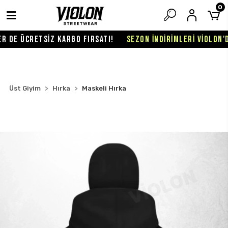
0
DE ÜCRETSİZ KARGO FIRSATI!
SEZON İNDİRİMLERİ VİOLON'DA 
Üst Giyim
Hırka
Maskeli Hırka